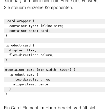
.sidebar) und nicht nicht die Breite des Fensters.
Sie steuern einzelne Komponenten.
.card-wrapper {

  container-type: inline-size;

  container-name: card;

}

.product-card {

  display: flex;

  flex-direction: column;

}

@container card (min-width: 500px) {

  .product-card {

    flex-direction: row;

    align-items: center;

  }

Ein Card-Element im Hauptbereich verhält sich