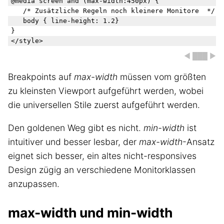
@media screen and (max-width:450px) {

   /* Zusätzliche Regeln noch kleinere Monitore  */

   body { line-height: 1.2} 

}

◀ ███ ▶
Breakpoints auf
max-width
müssen vom größten
zu kleinsten Viewport aufgeführt werden, wobei
die universellen Stile zuerst aufgeführt werden.
Den goldenen Weg gibt es nicht.
min-width
ist
intuitiver und besser lesbar, der
max-width
-Ansatz
eignet sich besser, ein altes nicht-responsives
Design zügig an verschiedene Monitorklassen
anzupassen.
max-width und min-width