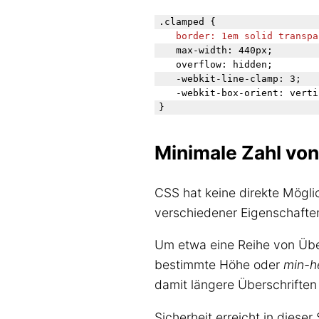
.clamped {

border: 1em solid transpa
	max-width: 440px;

	overflow: hidden;

	-webkit-line-clamp: 3;

	-webkit-box-orient: vertical; 

Minimale Zahl von
CSS hat keine direkte Mögli
verschiedener Eigenschafte
Um etwa eine Reihe von Über
bestimmte Höhe oder
min-h
damit längere Überschriften
Sicherheit erreicht in dieser