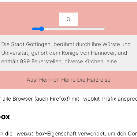
3
Die Stadt Göttingen, berühmt durch ihre Würste und
Universität, gehört dem Könige von Hannover, und
enthält 999 Feuerstellen, diverse Kirchen, eine
Entbindungsanstalt, eine Sternwarte, einen Karzer,
eine Bibliothek und einen Ratskeller, wo das Bier sehr
Aus: Heinrich Heine Die Harzreise
gut ist.
Der vorbeifließende Bach heißt »die Leine«, und dient
alle Browser (auch Firefox!) mit -webkit-Präfix anspre
des Sommers zum Baden; das Wasser ist sehr kalt
und an einigen Orten so breit, daß Lüder wirklich
box
einen großen Anlauf nehmen mußte, als er
hinübersprang.
ch die
-webkit-box
-Eigenschaft verwendet, um den Cont