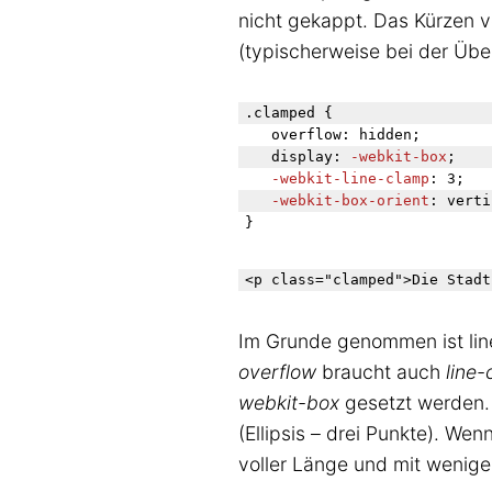
nicht gekappt. Das Kürzen vo
(typischerweise bei der Über
.clamped {

	overflow: hidden;

	display: 
-webkit-box
;

-webkit-line-clamp
: 3;

-webkit-box-orient
: verti
Im Grunde genommen ist lin
overflow
braucht auch
line
webkit-box
gesetzt werden. 
(Ellipsis – drei Punkte). Wen
voller Länge und mit wenige