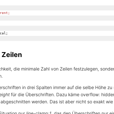
und an einigen Orten so breit, daß Lüder wirklich
einen großen Anlauf nehmen mußte, als er
rent;
hinübersprang.
 Zeilen
chkeit, die minimale Zahl von Zeilen festzulegen, sond
n.
schriften in drei Spalten immer auf die selbe Höhe zu 
eight
für die Überschriften. Dazu käme overflow: hidden 
 abgeschnitten werden. Das ist aber nicht so exakt wie
 Situation nur
line-clamp:1
, das den Überschriften nur ei