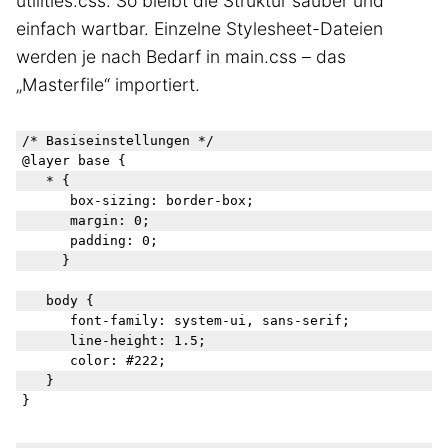
utilities.css. So bleibt die Struktur sauber und
einfach wartbar. Einzelne Stylesheet-Dateien
werden je nach Bedarf in main.css – das
„Masterfile“ importiert.
/* Basiseinstellungen */

@layer base {

	* {

		box-sizing: border-box;

		margin: 0;

		padding: 0;

	  }

	body {

		font-family: system-ui, sans-serif;

		line-height: 1.5;

		color: #222;

	}
