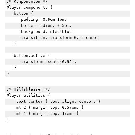
/* Komponenten */

@layer components {

	button {

		padding: 0.6em 1em;

		border-radius: 0.5em;

		background: steelblue;

		transition: transform 0.1s ease;

	}

	button:active {

		transform: scale(0.95);

	}

/* Hilfsklassen */

@layer utilities {

	.text-center { text-align: center; }

	.mt-2 { margin-top: 0.5rem; }

	.mt-4 { margin-top: 1rem; }
