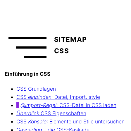
SITEMAP
CSS
Einführung in CSS
CSS Grundlagen
CSS
einbinden
: Datei, Import, style
@import-Regel
: CSS-Datei in CSS laden
Überblick
CSS Eigenschaften
CSS
Konsole
: Elemente und Stile untersuchen
Cascading
– die CSS-Kaskade