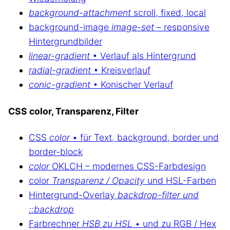
background-attachment
scroll, fixed, local
background-image
image-set
– responsive
Hintergrundbilder
linear-gradient
• Verlauf als Hintergrund
radial-gradient
• Kreisverlauf
conic-gradient
• Konischer Verlauf
CSS color, Transparenz, Filter
CSS
color
• für Text, background, border und
border-block
color
OKLCH – modernes CSS-Farbdesign
color
Transparenz / Opacity
und HSL-Farben
Hintergrund-Overlay
backdrop-filter und
::backdrop
Farbrechner
HSB zu HSL
• und zu RGB / Hex