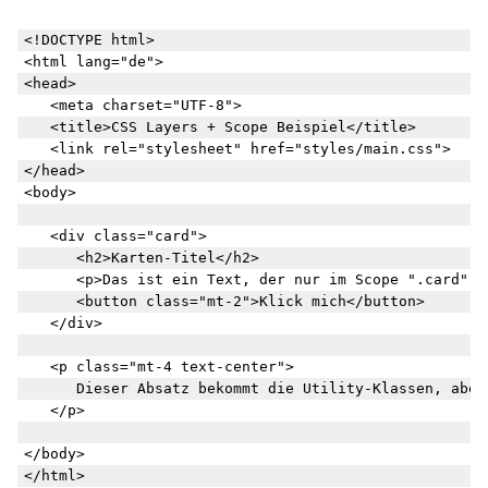
<!DOCTYPE html>

<html lang="de">

<head>

	<meta charset="UTF-8">

	<title>CSS Layers + Scope Beispiel</title>

	<link rel="stylesheet" href="styles/main.css">

</head>

<body>

	<div class="card">

		<h2>Karten-Titel</h2>

		<p>Das ist ein Text, der nur im Scope ".card" formatiert wird.</p>

		<button class="mt-2">Klick mich</button>

	</div>

	<p class="mt-4 text-center">

		Dieser Absatz bekommt die Utility-Klassen, aber nicht den Scope-Stil.

	</p>

</body>
