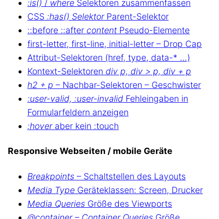
:is()
/
where
Selektoren zusammenfassen
CSS
:has() Selektor
Parent-Selektor
::before ::after
content
Pseudo-Elemente
first-letter, first-line, initial-letter – Drop Cap
Attribut-Selektoren (href, type, data-* …)
Kontext-Selektoren
div p, div > p, div + p
h2 + p
– Nachbar-Selektoren – Geschwister
:user-valid, :user-invalid
Fehleingaben in
Formularfeldern anzeigen
:hover
aber kein :touch
Responsive Webseiten / mobile Geräte
Breakpoints
– Schaltstellen des Layouts
Media Type
Geräteklassen: Screen, Drucker
Media Queries
Größe des Viewports
@container – Container Queries
Größe