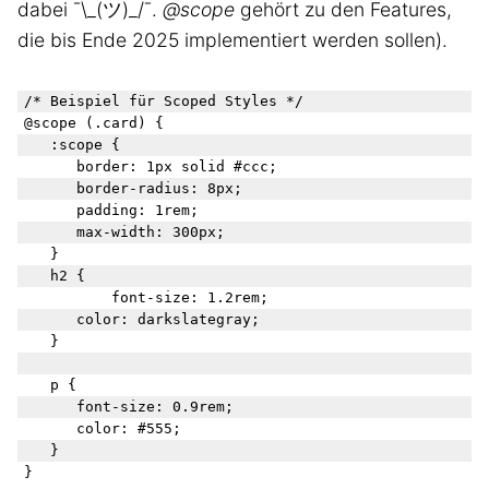
dabei ¯\_(ツ)_/¯.
@scope
gehört zu den Features,
die bis Ende 2025 implementiert werden sollen).
/* Beispiel für Scoped Styles */

@scope (.card) {

	:scope {

		border: 1px solid #ccc;

		border-radius: 8px;

		padding: 1rem;

		max-width: 300px;

	}

	h2 {

   		 font-size: 1.2rem;

		color: darkslategray;

	}

	p {

		font-size: 0.9rem;

		color: #555;

	}
