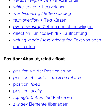
vertical-align
• vertikal Ausrichten
white-space
• Leerzeichen
word-spacing / letter-spacing
text-overflow
• Text kürzen
overflow-wrap
Zeilenumbruch erzwingen
direction | unicode-bidi • Laufrichtung
writing-mode / text-orientation
Text von oben
nach unten
Position: Absolut, relativ, float
position
Art der Positionierung
position:absolute
in
position:relative
position:
fixed
position:
sticky
top right bottom left
Platzieren
z-index
Elemente überlagern