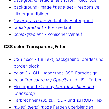
background-attachment
scroll, fixed, local
background-image
image-set
– responsive
Hintergrundbilder
linear-gradient
• Verlauf als Hintergrund
radial-gradient
• Kreisverlauf
conic-gradient
• Konischer Verlauf
CSS color, Transparenz, Filter
CSS
color
• für Text, background, border und
border-block
color
OKLCH – modernes CSS-Farbdesign
color
Transparenz / Opacity
und HSL-Farben
Hintergrund-Overlay
backdrop-filter und
::backdrop
Farbrechner
HSB zu HSL
• und zu RGB / Hex
mixed-blend-mode
Farben überblenden