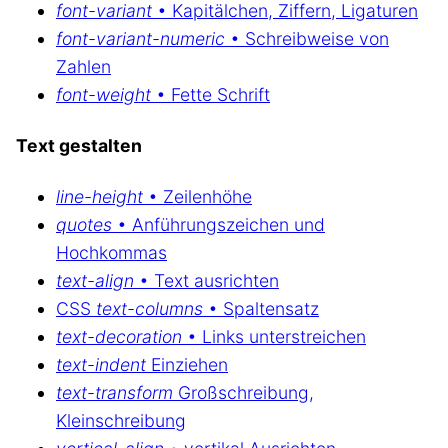
font-variant
• Kapitälchen, Ziffern, Ligaturen
font-variant-numeric
• Schreibweise von
Zahlen
font-weight
• Fette Schrift
Text gestalten
line-height
• Zeilenhöhe
quotes
• Anführungszeichen und
Hochkommas
text-align
• Text ausrichten
CSS
text-columns
• Spaltensatz
text-decoration
• Links unterstreichen
text-indent
Einziehen
text-transform
Großschreibung,
Kleinschreibung