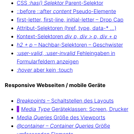
CSS
:has() Selektor
Parent-Selektor
::before ::after
content
Pseudo-Elemente
first-letter, first-line, initial-letter – Drop Cap
Attribut-Selektoren (href, type, data-* …)
Kontext-Selektoren
div p, div > p, div + p
h2 + p
– Nachbar-Selektoren – Geschwister
:user-valid, :user-invalid
Fehleingaben in
Formularfeldern anzeigen
:hover
aber kein :touch
Responsive Webseiten / mobile Geräte
Breakpoints
– Schaltstellen des Layouts
Media Type
Geräteklassen: Screen, Drucker
Media Queries
Größe des Viewports
@container – Container Queries
Größe