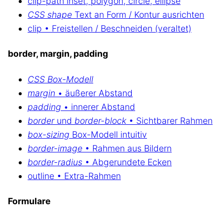
clip-path inset, polygon, circle, ellipse
CSS shape
Text an Form / Kontur ausrichten
clip • Freistellen / Beschneiden (veraltet)
border, margin, padding
CSS Box-Modell
margin
• äußerer Abstand
padding
• innerer Abstand
border
und
border-block
• Sichtbarer Rahmen
box-sizing
Box-Modell intuitiv
border-image
• Rahmen aus Bildern
border-radius
• Abgerundete Ecken
outline • Extra-Rahmen
Formulare