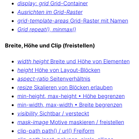
display: grid
Grid-Container
Ausrichten im Grid-Raster
grid-template-areas
Grid-Raster mit Namen
Grid repeat(), minmax()
Breite, Höhe und Clip (freistellen)
width height
Breite und Höhe von Elementen
height
Höhe von Layout-Blöcken
aspect-ratio
Seitenverhältnis
resize
Skalieren von Blöcken erlauben
min-height, max-height • Höhe begrenzen
min-width, max-width • Breite begrenzen
visibility
Sichtbar / versteckt
mask-image
Motive maskieren / freistellen
clip-path path() / url() Freiform