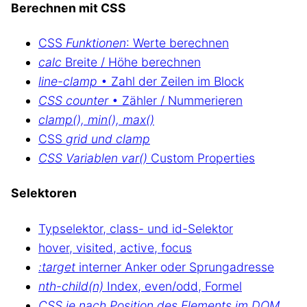
Berechnen mit CSS
CSS
Funktionen
: Werte berechnen
calc
Breite / Höhe berechnen
line-clamp
• Zahl der Zeilen im Block
CSS counter
• Zähler / Nummerieren
clamp(), min(), max()
CSS
grid und clamp
CSS Variablen var()
Custom Properties
Selektoren
Typselektor, class- und id-Selektor
hover, visited, active, focus
:target
interner Anker oder Sprungadresse
nth-child(n)
Index, even/odd, Formel
CSS je nach Position des Elements im DOM