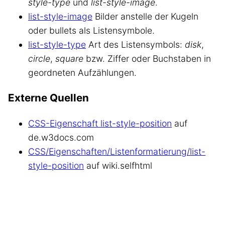
style-type
und
list-style-image
.
list-style-image
Bilder anstelle der Kugeln
oder bullets als Listensymbole.
list-style-type
Art des Listensymbols:
disk
,
circle
,
square
bzw. Ziffer oder Buchstaben in
geordneten Aufzählungen.
Externe Quellen
CSS-Eigenschaft list-style-position
auf
de.w3docs.com
CSS/Eigenschaften/Listenformatierung/list-
style-position
auf wiki.selfhtml