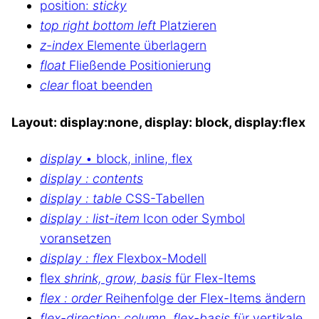
position:
sticky
top right bottom left
Platzieren
z-index
Elemente überlagern
float
Fließende Positionierung
clear
float beenden
Layout: display:none, display: block, display:flex
display
• block, inline, flex
display : contents
display : table
CSS-Tabellen
display : list-item
Icon oder Symbol
voransetzen
display : flex
Flexbox-Modell
flex
shrink, grow, basis
für Flex-Items
flex : order
Reihenfolge der Flex-Items ändern
flex-direction: column, flex-basis
für vertikale