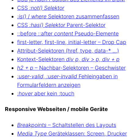
CSS
:not() Selektor
:is()
/
where
Selektoren zusammenfassen
CSS
:has() Selektor
Parent-Selektor
::before ::after
content
Pseudo-Elemente
first-letter, first-line, initial-letter – Drop Cap
Attribut-Selektoren (href, type, data-* …)
Kontext-Selektoren
div p, div > p, div + p
h2 + p
– Nachbar-Selektoren – Geschwister
:user-valid, :user-invalid
Fehleingaben in
Formularfeldern anzeigen
:hover
aber kein :touch
Responsive Webseiten / mobile Geräte
Breakpoints
– Schaltstellen des Layouts
Media Type
Geräteklassen: Screen, Drucker