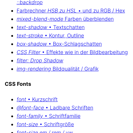
::backdrop
Farbrechner
HSB zu HSL
• und zu RGB / Hex
mixed-blend-mode
Farben überblenden
text-shadow
• Textschatten
text-stroke
• Kontur, Outline
box-shadow
• Box-Schlagschatten
CSS Filter
• Effekte wie in der Bildbearbeitung
filter: Drop Shadow
img-rendering
Bildqualität / Grafik
CSS Fonts
font
• Kurzschrift
@font-face
• Ladbare Schriften
font-family
• Schriftfamilie
font-size
• Schriftgröße
font-size em / rem / vw