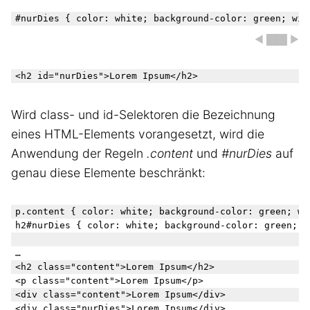
#nurDies { color: white; background-color: green; wid
◀ ███ ▶
<h2 id="nurDies">
Lorem Ipsum
</h2>
Wird class- und id-Selektoren die Bezeichnung
eines HTML-Elements vorangesetzt, wird die
Anwendung der Regeln
.content
und
#nurDies
auf
genau diese Elemente beschränkt:
p.content { color: white; background-color: green; wid
h2#nurDies { color: white; background-color: green; wi
…

<h2 class="content">
Lorem Ipsum
</h2>

<p class="content">
Lorem Ipsum
</p>

<div class="content">
Lorem Ipsum
</div>

<div class="nurDies">
Lorem Ipsum