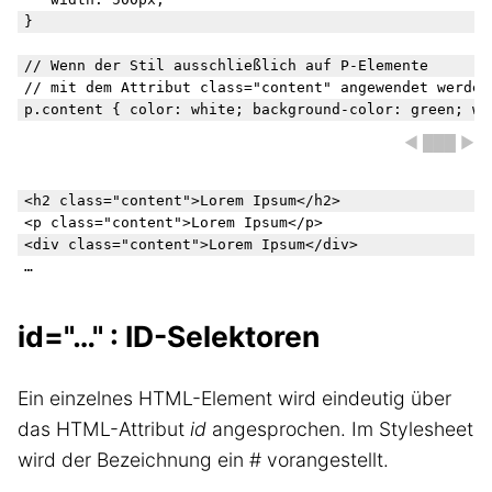
}

// Wenn der Stil ausschließlich auf P-Elemente 

// mit dem Attribut class="content" angewendet werden 
p.content { color: white; background-color: green; wi
◀ ███ ▶
<h2 class="content">
Lorem Ipsum
</h2>

<p class="content">
Lorem Ipsum
</p>

<div class="content">
Lorem Ipsum
</div>

id="…" : ID-Selektoren
Ein einzelnes HTML-Element wird eindeutig über
das HTML-Attribut
id
angesprochen. Im Stylesheet
wird der Bezeichnung ein # vorangestellt.