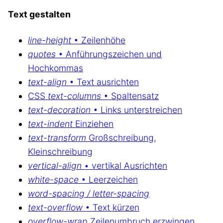
Text gestalten
line-height
• Zeilenhöhe
quotes
• Anführungszeichen und
Hochkommas
text-align
• Text ausrichten
CSS
text-columns
• Spaltensatz
text-decoration
• Links unterstreichen
text-indent
Einziehen
text-transform
Großschreibung,
Kleinschreibung
vertical-align
• vertikal Ausrichten
white-space
• Leerzeichen
word-spacing / letter-spacing
text-overflow
• Text kürzen
overflow-wrap
Zeilenumbruch erzwingen