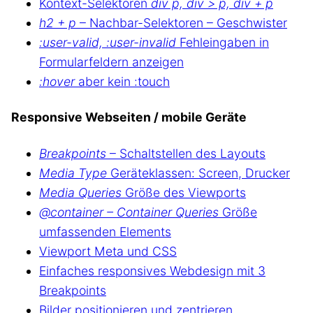
Kontext-Selektoren
div p, div > p, div + p
h2 + p
– Nachbar-Selektoren – Geschwister
:user-valid, :user-invalid
Fehleingaben in
Formularfeldern anzeigen
:hover
aber kein :touch
Responsive Webseiten / mobile Geräte
Breakpoints
– Schaltstellen des Layouts
Media Type
Geräteklassen: Screen, Drucker
Media Queries
Größe des Viewports
@container – Container Queries
Größe
umfassenden Elements
Viewport Meta und CSS
Einfaches responsives Webdesign mit 3
Breakpoints
Bilder positionieren und zentrieren