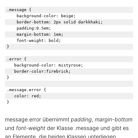
.message { 

    background-color: beige;

    border-bottom: 2px solid darkkhaki;

    padding:0.5em;

    margin-bottom: 1em;

    font-weight: bold;

}

.error {

	background-color: mistyrose;

	border-color:firebrick;

}

.message.error {

	color: red;

message.error übernimmt
padding
,
margin-bottom
und
font-weight
der Klasse .message und gibt es
an Elemente, die beiden Klassen unterliegen.