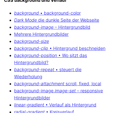
CSS background und Verlauf
background
• background-color
Dark Mode
die dunkle Seite der Webseite
background-image
– Hintergrundbild
Mehrere Hintergrundbilder
background-size
background-clip
• Hintergrund beschneiden
background-position
• Wo sitzt das
Hintergrundbild?
background-repeat
• steuert die
Wiederholung
background-attachment
scroll, fixed, local
background-image
image-set
– responsive
Hintergrundbilder
linear-gradient
• Verlauf als Hintergrund
radial-gradient
• Kreisverlauf