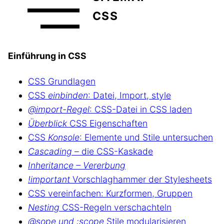
CSS
Einführung in CSS
CSS Grundlagen
CSS
einbinden
: Datei, Import, style
@import-Regel
: CSS-Datei in CSS laden
Überblick
CSS Eigenschaften
CSS
Konsole
: Elemente und Stile untersuchen
Cascading
– die CSS-Kaskade
Inheritance – Vererbung
!important
Vorschlaghammer der Stylesheets
CSS vereinfachen: Kurzformen, Gruppen
Nesting
CSS-Regeln verschachteln
@sope und :scope
Stile modularisieren