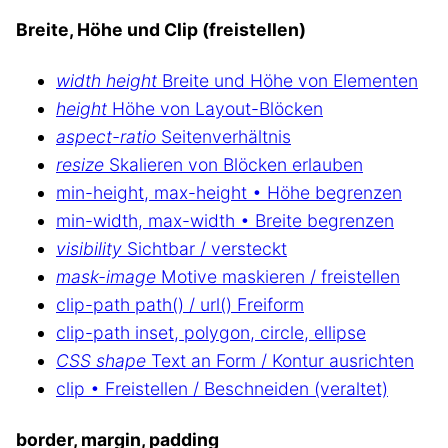
Breite, Höhe und Clip (freistellen)
width height
Breite und Höhe von Elementen
height
Höhe von Layout-Blöcken
aspect-ratio
Seitenverhältnis
resize
Skalieren von Blöcken erlauben
min-height, max-height • Höhe begrenzen
min-width, max-width • Breite begrenzen
visibility
Sichtbar / versteckt
mask-image
Motive maskieren / freistellen
clip-path path() / url() Freiform
clip-path inset, polygon, circle, ellipse
CSS shape
Text an Form / Kontur ausrichten
clip • Freistellen / Beschneiden (veraltet)
border, margin, padding