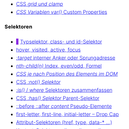
CSS
grid und clamp
CSS Variablen var()
Custom Properties
Selektoren
Typselektor, class- und id-Selektor
hover, visited, active, focus
:target
interner Anker oder Sprungadresse
nth-child(n)
Index, even/odd, Formel
CSS je nach Position des Elements im DOM
CSS
:not() Selektor
:is()
/
where
Selektoren zusammenfassen
CSS
:has() Selektor
Parent-Selektor
::before ::after
content
Pseudo-Elemente
first-letter, first-line, initial-letter – Drop Cap
Attribut-Selektoren (href, type, data-* …)