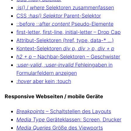
:is()
/
where
Selektoren zusammenfassen
CSS
:has() Selektor
Parent-Selektor
::before ::after
content
Pseudo-Elemente
first-letter, first-line, initial-letter – Drop Cap
Attribut-Selektoren (href, type, data-* …)
Kontext-Selektoren
div p, div > p, div + p
h2 + p
– Nachbar-Selektoren – Geschwister
:user-valid, :user-invalid
Fehleingaben in
Formularfeldern anzeigen
:hover
aber kein :touch
Responsive Webseiten / mobile Geräte
Breakpoints
– Schaltstellen des Layouts
Media Type
Geräteklassen: Screen, Drucker
Media Queries
Größe des Viewports