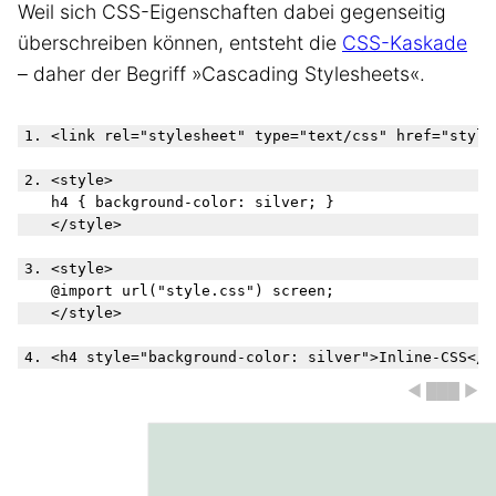
Weil sich CSS-Eigenschaften dabei gegenseitig
überschreiben können, entsteht die
CSS-Kaskade
– daher der Begriff »Cascading Stylesheets«.
1. <link rel="stylesheet" type="text/css" href="style
2. <style>

   h4 { background-color: silver; }

   </style>

3. <style>

   @import url("style.css") screen;

   </style>

◀ ███ ▶