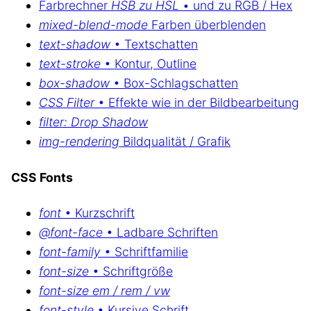
Farbrechner
HSB zu HSL
• und zu RGB / Hex
mixed-blend-mode
Farben überblenden
text-shadow
• Textschatten
text-stroke
• Kontur, Outline
box-shadow
• Box-Schlagschatten
CSS Filter
• Effekte wie in der Bildbearbeitung
filter: Drop Shadow
img-rendering
Bildqualität / Grafik
CSS Fonts
font
• Kurzschrift
@font-face
• Ladbare Schriften
font-family
• Schriftfamilie
font-size
• Schriftgröße
font-size em / rem / vw
font-style
• Kursive Schrift