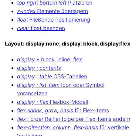
top right bottom left
Platzieren
z-index
Elemente überlagern
float
Fließende Positionierung
clear
float beenden
Layout: display:none, display: block, display:flex
display
• block, inline, flex
display : contents
display : table
CSS-Tabellen
display : list-item
Icon oder Symbol
voransetzen
display : flex
Flexbox-Modell
flex
shrink, grow, basis
für Flex-Items
flex : order
Reihenfolge der Flex-Items ändern
flex-direction: column, flex-basis
für vertikale
Verteilung