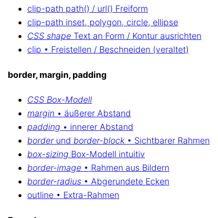
clip-path path() / url() Freiform
clip-path inset, polygon, circle, ellipse
CSS shape
Text an Form / Kontur ausrichten
clip • Freistellen / Beschneiden (veraltet)
border, margin, padding
CSS Box-Modell
margin
• äußerer Abstand
padding
• innerer Abstand
border
und
border-block
• Sichtbarer Rahmen
box-sizing
Box-Modell intuitiv
border-image
• Rahmen aus Bildern
border-radius
• Abgerundete Ecken
outline • Extra-Rahmen