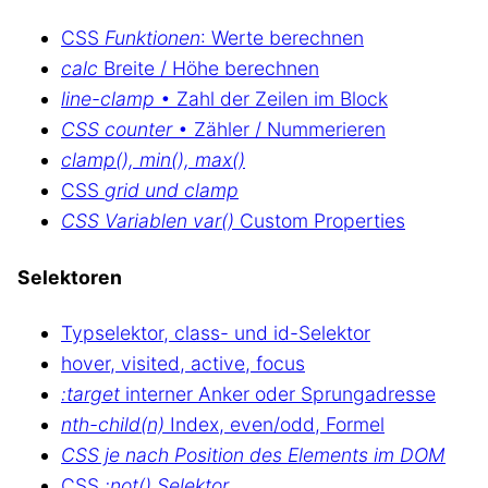
CSS
Funktionen
: Werte berechnen
calc
Breite / Höhe berechnen
line-clamp
• Zahl der Zeilen im Block
CSS counter
• Zähler / Nummerieren
clamp(), min(), max()
CSS
grid und clamp
CSS Variablen var()
Custom Properties
Selektoren
Typselektor, class- und id-Selektor
hover, visited, active, focus
:target
interner Anker oder Sprungadresse
nth-child(n)
Index, even/odd, Formel
CSS je nach Position des Elements im DOM
CSS
:not() Selektor