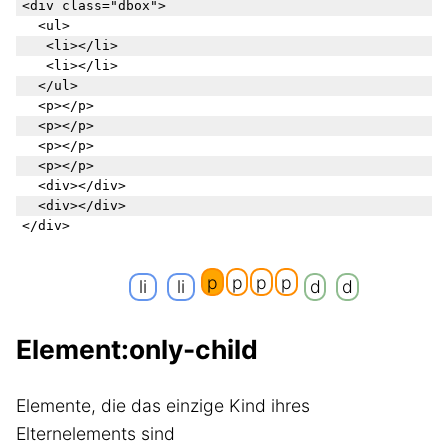
<div class="dbox">

  <ul>

	<li></li>

	<li></li>

  </ul>

  <p></p>

  <p></p>

  <p></p>

  <p></p>

  <div></div>

  <div></div>

p
p
p
p
li
li
d
d
Element:only-child
Elemente, die das einzige Kind ihres
Elternelements sind