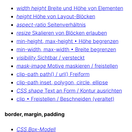
width height
Breite und Höhe von Elementen
height
Höhe von Layout-Blöcken
aspect-ratio
Seitenverhältnis
resize
Skalieren von Blöcken erlauben
min-height, max-height • Höhe begrenzen
min-width, max-width • Breite begrenzen
visibility
Sichtbar / versteckt
mask-image
Motive maskieren / freistellen
clip-path path() / url() Freiform
clip-path inset, polygon, circle, ellipse
CSS shape
Text an Form / Kontur ausrichten
clip • Freistellen / Beschneiden (veraltet)
border, margin, padding
CSS Box-Modell