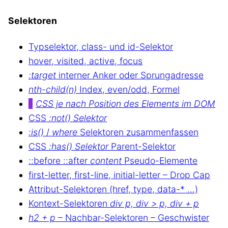
Selektoren
Typselektor, class- und id-Selektor
hover, visited, active, focus
:target
interner Anker oder Sprungadresse
nth-child(n)
Index, even/odd, Formel
CSS je nach Position des Elements im DOM
CSS
:not() Selektor
:is()
/
where
Selektoren zusammenfassen
CSS
:has() Selektor
Parent-Selektor
::before ::after
content
Pseudo-Elemente
first-letter, first-line, initial-letter – Drop Cap
Attribut-Selektoren (href, type, data-* …)
Kontext-Selektoren
div p, div > p, div + p
h2 + p
– Nachbar-Selektoren – Geschwister