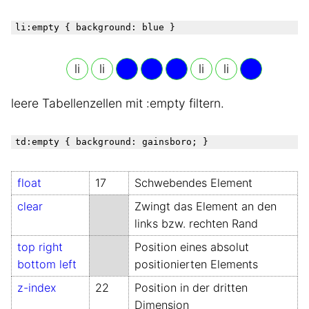
li
:empty
 { background: blue }
Generated
li
li
li
li
leere Tabellenzellen mit :empty filtern.
td
:empty
float
17
Schwebendes Element
clear
Zwingt das Element an den
links bzw. rechten Rand
top right
Position eines absolut
bottom left
positionierten Elements
z-index
22
Position in der dritten
Dimension