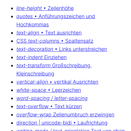
line-height
• Zeilenhöhe
quotes
• Anführungszeichen und
Hochkommas
text-align
• Text ausrichten
CSS
text-columns
• Spaltensatz
text-decoration
• Links unterstreichen
text-indent
Einziehen
text-transform
Großschreibung,
Kleinschreibung
vertical-align
• vertikal Ausrichten
white-space
• Leerzeichen
word-spacing / letter-spacing
text-overflow
• Text kürzen
overflow-wrap
Zeilenumbruch erzwingen
direction | unicode-bidi • Laufrichtung
writing-mode / text-orientation
Text von oben