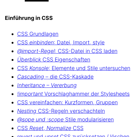
Einführung in CSS
CSS Grundlagen
CSS
einbinden
: Datei, Import, style
@import-Regel
: CSS-Datei in CSS laden
Überblick
CSS Eigenschaften
CSS
Konsole
: Elemente und Stile untersuchen
Cascading
– die CSS-Kaskade
Inheritance – Vererbung
!important
Vorschlaghammer der Stylesheets
CSS vereinfachen: Kurzformen, Gruppen
Nesting
CSS-Regeln verschachteln
@sope und :scope
Stile modularisieren
CSS
Reset
,
Normalize
CSS
revert
und
unset
CSS zurücksetzen / löschen