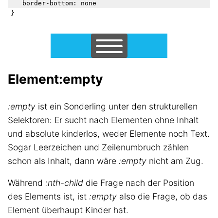
	border-bottom: none

Element:empty
Home
Submenü
:empty
ist ein Sonderling unter den strukturellen
Selektoren
Selektoren: Er sucht nach Elementen ohne Inhalt
und absolute kinderlos, weder Elemente noch Text.
Breakpoints
Sogar Leerzeichen und Zeilenumbruch zählen
schon als Inhalt, dann wäre
:empty
nicht am Zug.
Transformationen
Während
:nth-child
die Frage nach der Position
Transition
des Elements ist, ist
:empty
also die Frage, ob das
Element überhaupt Kinder hat.
Checkbox