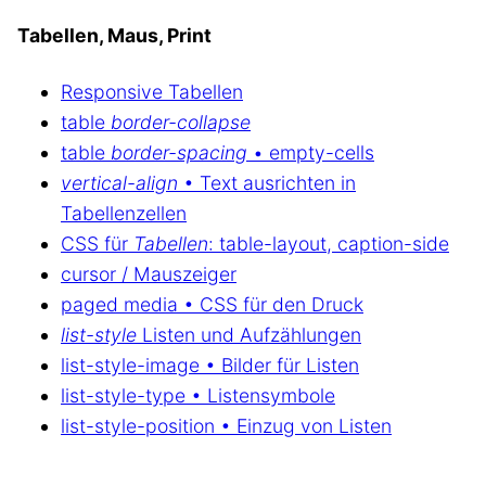
Tabellen, Maus, Print
Responsive Tabellen
table
border-collapse
table
border-spacing
• empty-cells
vertical-align
• Text ausrichten in
Tabellenzellen
CSS für
Tabellen
: table-layout, caption-side
cursor / Mauszeiger
paged media • CSS für den Druck
list-style
Listen und Aufzählungen
list-style-image • Bilder für Listen
list-style-type • Listensymbole
list-style-position • Einzug von Listen