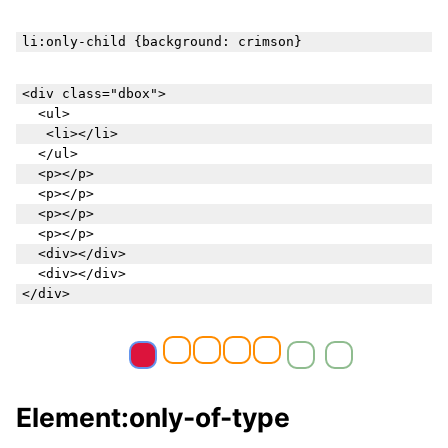
li
:only-child
 {background: crimson}
<div class="dbox">

  <ul>

	<li></li>

  </ul>

  <p></p>

  <p></p>

  <p></p>

  <p></p>

  <div></div>

  <div></div>

Element:only-of-type