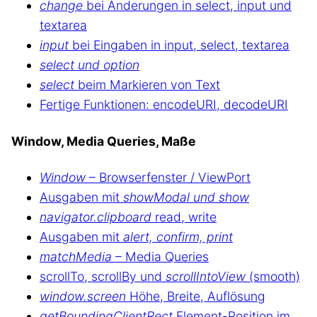
change
bei Änderungen in select, input und
textarea
input
bei Eingaben in input, select, textarea
select und option
select
beim Markieren von Text
Fertige Funktionen: encodeURI, decodeURI
Window, Media Queries, Maße
Window
– Browserfenster / ViewPort
Ausgaben mit
showModal und show
navigator.clipboard
read, write
Ausgaben mit
alert, confirm, print
matchMedia
– Media Queries
scrollTo, scrollBy und
scrollIntoView
(smooth)
window.screen
Höhe, Breite, Auflösung
getBoundingClientRect
Element-Position im