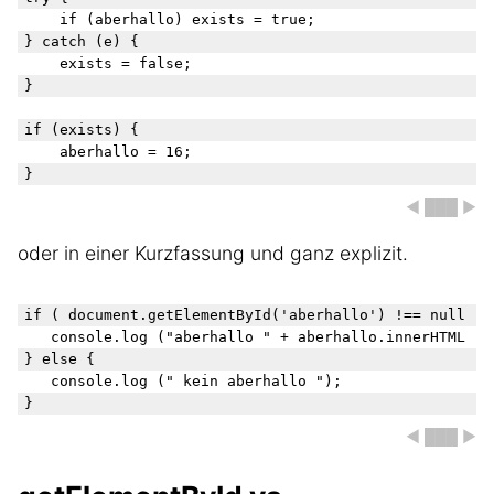
    if (aberhallo) exists = true;

} catch (e) {

    exists = false;

}

if (exists) {

    aberhallo = 16;

◀ ███ ▶
oder in einer Kurzfassung und ganz explizit.
if ( document.getElementById('aberhallo') !== null ) {
   console.log ("aberhallo " + aberhallo.innerHTML );

} else {

   console.log (" kein aberhallo ");

◀ ███ ▶