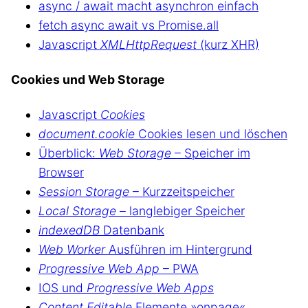
async / await macht asynchron einfach
fetch async await vs Promise.all
Javascript
XMLHttpRequest
(kurz XHR)
Cookies und Web Storage
Javascript
Cookies
document.cookie
Cookies lesen und löschen
Überblick:
Web Storage
– Speicher im
Browser
Session Storage
– Kurzzeitspeicher
Local Storage
– langlebiger Speicher
indexedDB
Datenbank
Web Worker
Ausführen im Hintergrund
Progressive Web App
– PWA
IOS und
Progressive Web Apps
Content Editable
Elemente »onpage«