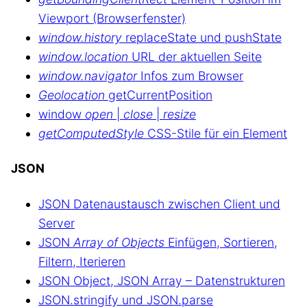
Viewport (Browserfenster)
window.history
replaceState und pushState
window.location
URL der aktuellen Seite
window.navigator
Infos zum Browser
Geolocation
getCurrentPosition
window
open
|
close
|
resize
getComputedStyle
CSS-Stile für ein Element
JSON
JSON Datenaustausch zwischen Client und
Server
JSON
Array of Objects
Einfügen, Sortieren,
Filtern, Iterieren
JSON Object, JSON Array – Datenstrukturen
JSON.stringify und JSON.parse