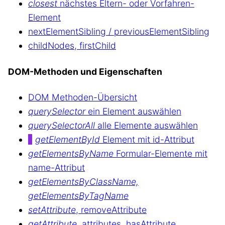
closest
nächstes Eltern- oder Vorfahren-
Element
nextElementSibling / previousElementSibling
childNodes, firstChild
DOM-Methoden und Eigenschaften
DOM Methoden-Übersicht
querySelector
ein Element auswählen
querySelectorAll
alle Elemente auswählen
getElementById
Element mit id-Attribut
getElementsByName
Formular-Elemente mit
name-Attribut
getElementsByClassName,
getElementsByTagName
setAttribute
, removeAttribute
getAttribute
, attributes, hasAttribute