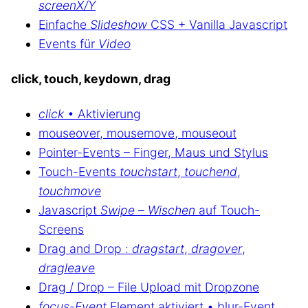
screenX/Y
Einfache
Slideshow
CSS + Vanilla Javascript
Events für
Video
click, touch, keydown, drag
click
• Aktivierung
mouseover, mousemove, mouseout
Pointer-Events – Finger, Maus und Stylus
Touch-Events
touchstart
,
touchend
,
touchmove
Javascript
Swipe
–
Wischen
auf Touch-
Screens
Drag and Drop :
dragstart
,
dragover
,
dragleave
Drag / Drop – File Upload mit Dropzone
focus-Event
Element aktiviert • blur-Event