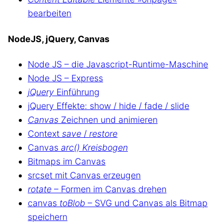
bearbeiten
NodeJS, jQuery, Canvas
Node JS – die Javascript-Runtime-Maschine
Node JS – Express
jQuery
Einführung
jQuery Effekte: show / hide / fade / slide
Canvas
Zeichnen und animieren
Context
save
/
restore
Canvas
arc() Kreisbogen
Bitmaps im Canvas
srcset mit Canvas erzeugen
rotate
– Formen im Canvas drehen
canvas
toBlob
– SVG und Canvas als Bitmap
speichern