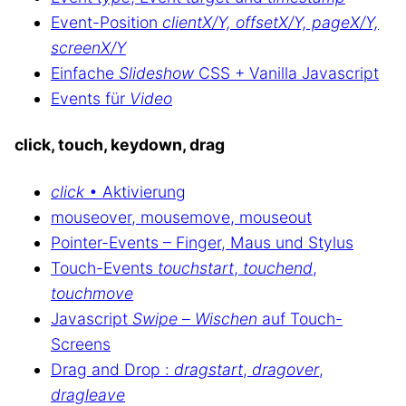
Event-Position
clientX/Y, offsetX/Y, pageX/Y,
screenX/Y
Einfache
Slideshow
CSS + Vanilla Javascript
Events für
Video
click, touch, keydown, drag
click
• Aktivierung
mouseover, mousemove, mouseout
Pointer-Events – Finger, Maus und Stylus
Touch-Events
touchstart
,
touchend
,
touchmove
Javascript
Swipe
–
Wischen
auf Touch-
Screens
Drag and Drop :
dragstart
,
dragover
,
dragleave