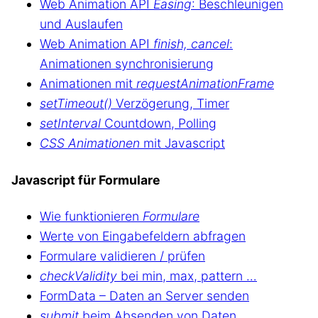
Web Animation API
Easing
: Beschleunigen
und Auslaufen
Web Animation API
finish, cancel
:
Animationen synchronisierung
Animationen mit
requestAnimationFrame
setTimeout()
Verzögerung, Timer
setInterval
Countdown, Polling
CSS Animationen
mit Javascript
Javascript für Formulare
Wie funktionieren
Formulare
Werte von Eingabefeldern abfragen
Formulare validieren / prüfen
checkValidity
bei min, max, pattern …
FormData – Daten an Server senden
submit
beim Absenden von Daten