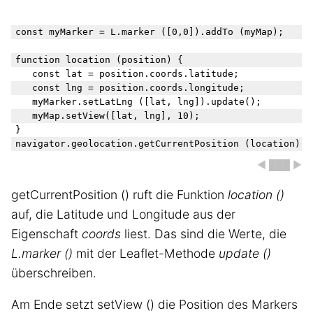
const myMarker = L.marker ([0,0]).addTo (myMap);

function location (position) {

	const lat = position.coords.latitude;

	const lng = position.coords.longitude;

	myMarker.setLatLng ([lat, lng]).update();

	myMap.setView([lat, lng], 10);

}

◀ ███ ▶
getCurrentPosition () ruft die Funktion
location ()
auf, die Latitude und Longitude aus der
Eigenschaft
coords
liest. Das sind die Werte, die
L.marker ()
mit der Leaflet-Methode
update ()
überschreiben.
Am Ende setzt setView () die Position des Markers