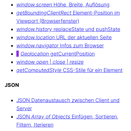
window.screen
Höhe, Breite, Auflösung
getBoundingClientRect
Element-Position im
Viewport (Browserfenster)
window.history
replaceState und pushState
window.location
URL der aktuellen Seite
window.navigator
Infos zum Browser
Geolocation
getCurrentPosition
window
open
|
close
|
resize
getComputedStyle
CSS-Stile für ein Element
JSON
JSON Datenaustausch zwischen Client und
Server
JSON
Array of Objects
Einfügen, Sortieren,
Filtern, Iterieren