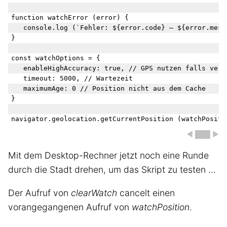
function watchError (error) {

   console.log (`Fehler: ${error.code} – ${error.messa
}

const watchOptions = {

   enableHighAccuracy: true, // GPS nutzen falls verfü
   timeout: 5000, // Wartezeit 

   maximumAge: 0 // Position nicht aus dem Cache

}

◀ ███ ▶
Mit dem Desktop-Rechner jetzt noch eine Runde
durch die Stadt drehen, um das Skript zu testen …
Der Aufruf von
clearWatch
cancelt einen
vorangegangenen Aufruf von
watchPosition
.