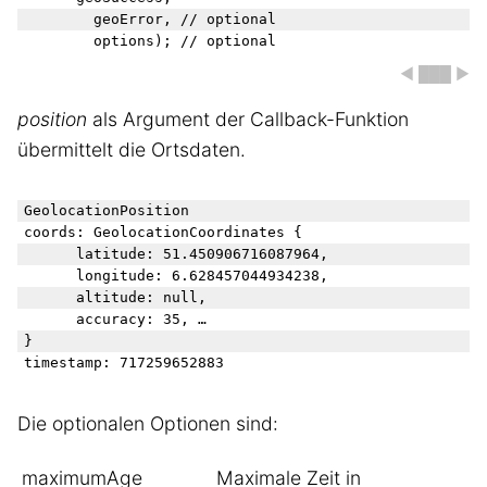
        geoError, 
// optional
        options); 
// optional
◀ ███ ▶
position
als Argument der Callback-Funktion
übermittelt die Ortsdaten.
GeolocationPosition

coords: GeolocationCoordinates {

		latitude: 51.450906716087964, 

		longitude: 6.628457044934238, 

		altitude: null, 

		accuracy: 35, …

}

Die optionalen Optionen sind:
maximumAge
Maximale Zeit in