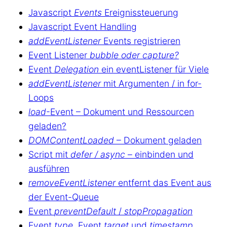
Javascript
Events
Ereignissteuerung
Javascript Event Handling
addEventListener
Events registrieren
Event Listener
bubble oder capture?
Event
Delegation
ein eventListener für Viele
addEventListener
mit Argumenten / in for-
Loops
load
-Event – Dokument und Ressourcen
geladen?
DOMContentLoaded
– Dokument geladen
Script mit
defer / async
– einbinden und
ausführen
removeEventListener
entfernt das Event aus
der Event-Queue
Event
preventDefault
/
stopPropagation
Event
type
, Event
target
und
timestamp