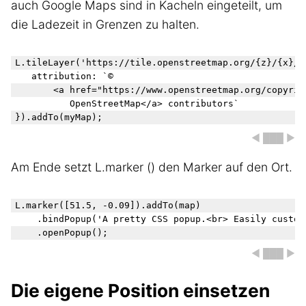
auch Google Maps sind in Kacheln eingeteilt, um
die Ladezeit in Grenzen zu halten.
L.tileLayer('https://tile.openstreetmap.org/{z}/{x}/{y
   attribution: `© 

       <a href="https://www.openstreetmap.org/copyrigh
          OpenStreetMap</a> contributors` 

◀ ███ ▶
Am Ende setzt L.marker () den Marker auf den Ort.
L.marker([51.5, -0.09]).addTo(map)

    .bindPopup('A pretty CSS popup.<br> Easily customi
◀ ███ ▶
Die eigene Position einsetzen