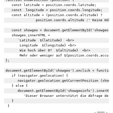
	const latitude = position.coords.latitude;

	const  longitude = position.coords.longitude;

	const altitude = (position.coords.altitude) ? 

					position.coords.altitude :' Keine Höhenangaben vorhanden ';

	const showgeo = document.getElementById('showgeo');

	showgeo.innerHTML = 

		`Latitude  ${latitude}  <br> 

	    Longitude  ${longitude} <br> 

	    Wie hoch über 0?  ${altitude}  <br>

	    Mehr oder weniger auf ${position.coords.accuracy}  Meter`;

};

document.getElementById('showgeo').onclick = function(
 	if (navigator.geolocation) {

		navigator.geolocation.getCurrentPosition (showPosition);

	} else {

		document.getElementById('showgeoinfo').innerHTML = 

			'Dieser Browser unterstützt die Abfrage der Geolocation nicht.';

	}
