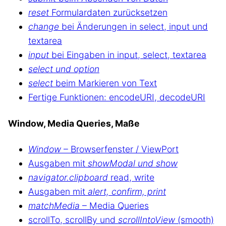
reset
Formulardaten zurücksetzen
change
bei Änderungen in select, input und
textarea
input
bei Eingaben in input, select, textarea
select und option
select
beim Markieren von Text
Fertige Funktionen: encodeURI, decodeURI
Window, Media Queries, Maße
Window
– Browserfenster / ViewPort
Ausgaben mit
showModal und show
navigator.clipboard
read, write
Ausgaben mit
alert, confirm, print
matchMedia
– Media Queries
scrollTo, scrollBy und
scrollIntoView
(smooth)