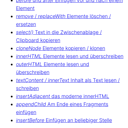
before
und
after
Einfügen vor und nach einem
Element
remove
/
replaceWith
Elemente löschen /
ersetzen
select()
Text in die Zwischenablage /
Clipboard kopieren
cloneNode
Elemente kopieren / klonen
innerHTML
Elemente lesen und überschreiben
outerHTML
Elemente lesen und
überschreiben
textContent / innerText
Inhalt als Text lesen /
schreiben
insertAdjacent
das moderne innerHTML
appendChild
Am Ende eines Fragments
einfügen
insertBefore
Einfügen an beliebiger Stelle