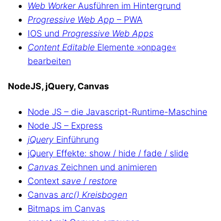
Web Worker
Ausführen im Hintergrund
Progressive Web App
– PWA
IOS und
Progressive Web Apps
Content Editable
Elemente »onpage«
bearbeiten
NodeJS, jQuery, Canvas
Node JS – die Javascript-Runtime-Maschine
Node JS – Express
jQuery
Einführung
jQuery Effekte: show / hide / fade / slide
Canvas
Zeichnen und animieren
Context
save
/
restore
Canvas
arc() Kreisbogen
Bitmaps im Canvas