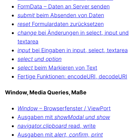
FormData – Daten an Server senden
submit
beim Absenden von Daten
reset
Formulardaten zurücksetzen
change
bei Änderungen in select, input und
textarea
input
bei Eingaben in input, select, textarea
select und option
select
beim Markieren von Text
Fertige Funktionen: encodeURI, decodeURI
Window, Media Queries, Maße
Window
– Browserfenster / ViewPort
Ausgaben mit
showModal und show
navigator.clipboard
read, write
Ausgaben mit
alert, confirm, print