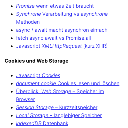
Promise
wenn etwas Zeit braucht
Synchrone
Verarbeitung vs
asynchrone
Methoden
async / await macht asynchron einfach
fetch async await vs Promise.all
Javascript
XMLHttpRequest
(kurz XHR)
Cookies und Web Storage
Javascript
Cookies
document.cookie
Cookies lesen und löschen
Überblick:
Web Storage
– Speicher im
Browser
Session Storage
– Kurzzeitspeicher
Local Storage
– langlebiger Speicher
indexedDB
Datenbank