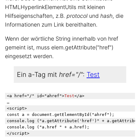
HTMLHyperlinkElementUtils mit kleinen
Hilfseigenschaften, z.B.
protocol
und
hash
, die
Informationen zum Link bereithalten.
Wenn der wörtliche String innerhalb von href
gemeint ist, muss elem.getAttribute("href")
eingesetzt werden.
Ein a-Tag mit
href="/"
:
Test
<a href="/" id="ahref">
Test
</a>

…

<script>

const a = document.getElementById("ahref");

console.log ("a.getAttribute('href')" + a.getAttribute
console.log ("a.href " + a.href);
