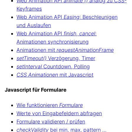
Web Animation API
animate ()
analog zu CSS-
Keyframes
Web Animation API
Easing
: Beschleunigen
und Auslaufen
Web Animation API
finish, cancel
:
Animationen synchronisierung
Animationen mit
requestAnimationFrame
setTimeout()
Verzögerung, Timer
setInterval
Countdown, Polling
CSS Animationen
mit Javascript
Javascript für Formulare
Wie funktionieren
Formulare
Werte von Eingabefeldern abfragen
Formulare validieren / prüfen
checkValidity
bei min, max, pattern …