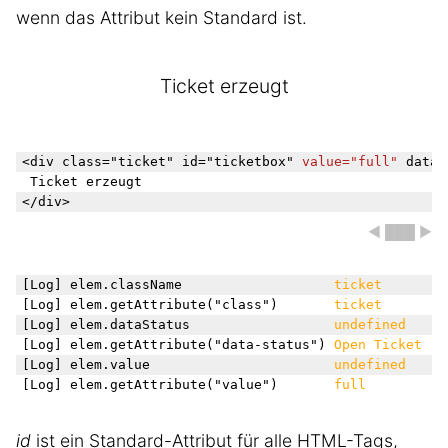
wenn das Attribut kein Standard ist.
Ticket erzeugt
<div class="ticket" id="ticketbox" 
value="full"
 data-
 Ticket erzeugt

◀ ███ ▶
[Log] elem.className                   
ticket
[Log] elem.getAttribute("class")       
ticket
[Log] elem.dataStatus                  
undefined
[Log] elem.getAttribute("data-status") 
Open Ticket
[Log] elem.value                       
undefined
[Log] elem.getAttribute("value")       
full
id
ist ein Standard-Attribut für alle HTML-Tags,