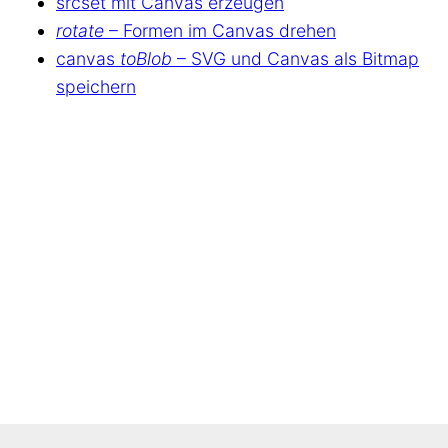
srcset mit Canvas erzeugen
rotate
– Formen im Canvas drehen
canvas
toBlob
– SVG und Canvas als Bitmap
speichern