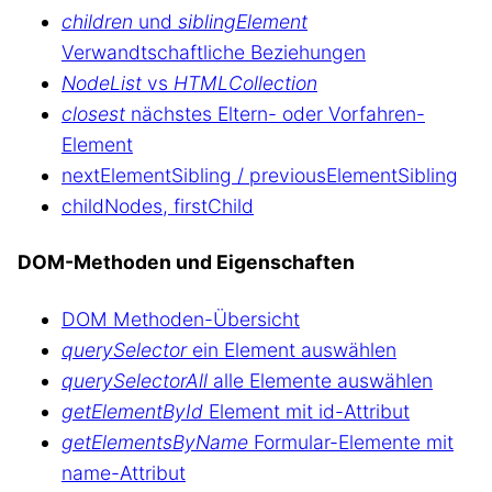
children
und
siblingElement
Verwandtschaftliche Beziehungen
NodeList
vs
HTMLCollection
closest
nächstes Eltern- oder Vorfahren-
Element
nextElementSibling / previousElementSibling
childNodes, firstChild
DOM-Methoden und Eigenschaften
DOM Methoden-Übersicht
querySelector
ein Element auswählen
querySelectorAll
alle Elemente auswählen
getElementById
Element mit id-Attribut
getElementsByName
Formular-Elemente mit
name-Attribut