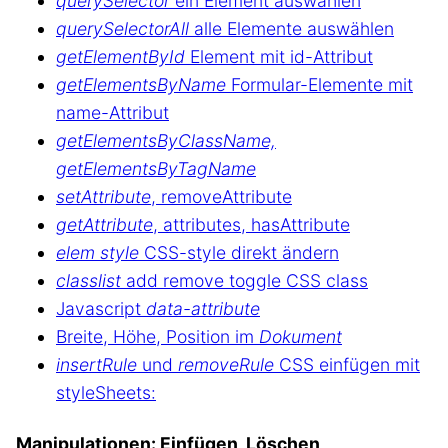
querySelector
ein Element auswählen
querySelectorAll
alle Elemente auswählen
getElementById
Element mit id-Attribut
getElementsByName
Formular-Elemente mit
name-Attribut
getElementsByClassName,
getElementsByTagName
setAttribute
, removeAttribute
getAttribute
, attributes, hasAttribute
elem style
CSS-style direkt ändern
classlist
add remove toggle CSS class
Javascript
data-attribute
Breite, Höhe, Position im
Dokument
insertRule
und
removeRule
CSS einfügen mit
styleSheets:
Manipulationen: Einfügen, Löschen