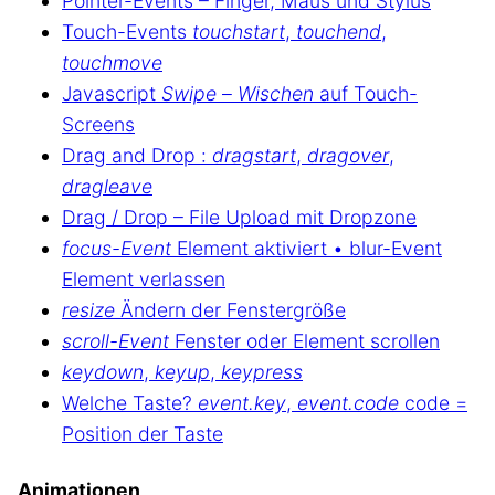
Pointer-Events – Finger, Maus und Stylus
Touch-Events
touchstart
,
touchend
,
touchmove
Javascript
Swipe
–
Wischen
auf Touch-
Screens
Drag and Drop :
dragstart
,
dragover
,
dragleave
Drag / Drop – File Upload mit Dropzone
focus-Event
Element aktiviert • blur-Event
Element verlassen
resize
Ändern der Fenstergröße
scroll-Event
Fenster oder Element scrollen
keydown
,
keyup
,
keypress
Welche Taste?
event.key
,
event.code
code =
Position der Taste
Animationen