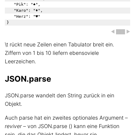
	"Pik": "♠",

	"Karo": "♦",

	"Herz": "♥"

◀ ███ ▶
\t rückt neue Zeilen einen Tabulator breit ein.
Ziffern von 1 bis 10 liefern ebensoviele
Leerzeichen.
JSON.parse
JSON.parse wandelt den String zurück in ein
Objekt.
Auch parse hat ein zweites optionales Argument –
reviver
– von JSON.parse () kann eine Funktion
sein, die das Objekt ändert, bevor sie