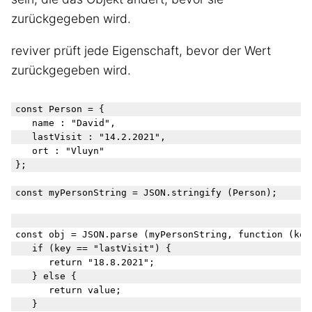
zurückgegeben wird.
reviver prüft jede Eigenschaft, bevor der Wert
zurückgegeben wird.
const Person = {

	name : "David",

	lastVisit : "14.2.2021",

	ort : "Vluyn"

};

const myPersonString = JSON.stringify (Person);

const obj = JSON.parse (myPersonString, function (key,
	if (key == "lastVisit") {

		return "18.8.2021";

	} else {

		return value;

	}
