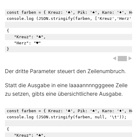
const farben = { Kreuz: '♣', Pik: '♠', Karo: '♦', Herz
console.log (JSON.stringify(farben, ['Kreuz','Herz'], 
{

   "Kreuz": "♣",

   "Herz": "♥"

◀ ███ ▶
Der dritte Parameter steuert den Zeilenumbruch.
Statt die Ausgabe in eine laaaannnngggeee Zeile
zu setzen, gibts eine übersichtlichere Ausgabe.
const farben = { Kreuz: '♣', Pik: '♠', Karo: '♦', Herz
console.log (JSON.stringify(farben, null, '\t'));

{

	"Kreuz": "♣",
