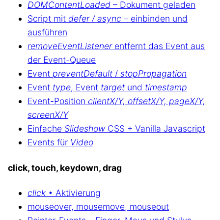
DOMContentLoaded
– Dokument geladen
Script mit
defer / async
– einbinden und
ausführen
removeEventListener
entfernt das Event aus
der Event-Queue
Event
preventDefault
/
stopPropagation
Event
type
, Event
target
und
timestamp
Event-Position
clientX/Y, offsetX/Y, pageX/Y,
screenX/Y
Einfache
Slideshow
CSS + Vanilla Javascript
Events für
Video
click, touch, keydown, drag
click
• Aktivierung
mouseover, mousemove, mouseout