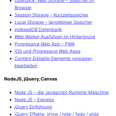
Überblick:
Web Storage
– Speicher im
Browser
Session Storage
– Kurzzeitspeicher
Local Storage
– langlebiger Speicher
indexedDB
Datenbank
Web Worker
Ausführen im Hintergrund
Progressive Web App
– PWA
IOS und
Progressive Web Apps
Content Editable
Elemente »onpage«
bearbeiten
NodeJS, jQuery, Canvas
Node JS – die Javascript-Runtime-Maschine
Node JS – Express
jQuery
Einführung
jQuery Effekte: show / hide / fade / slide