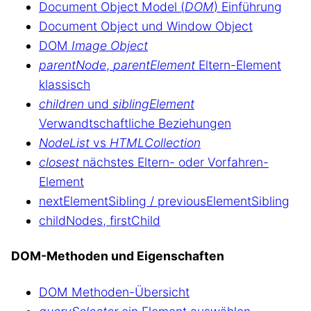
Document Object Model (
DOM
) Einführung
Document Object und Window Object
DOM
Image Object
parentNode
,
parentElement
Eltern-Element
klassisch
children
und
siblingElement
Verwandtschaftliche Beziehungen
NodeList
vs
HTMLCollection
closest
nächstes Eltern- oder Vorfahren-
Element
nextElementSibling / previousElementSibling
childNodes, firstChild
DOM-Methoden und Eigenschaften
DOM Methoden-Übersicht