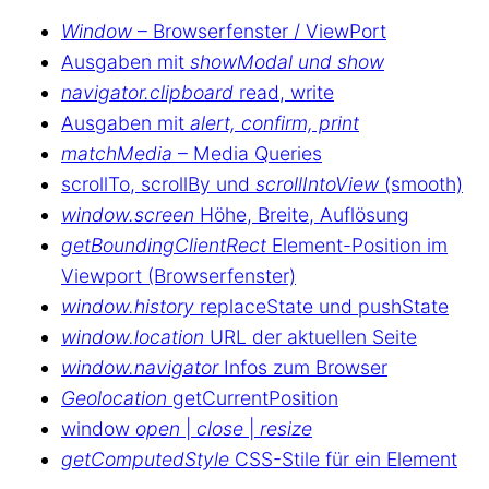
Window
– Browserfenster / ViewPort
Ausgaben mit
showModal und show
navigator.clipboard
read, write
Ausgaben mit
alert, confirm, print
matchMedia
– Media Queries
scrollTo, scrollBy und
scrollIntoView
(smooth)
window.screen
Höhe, Breite, Auflösung
getBoundingClientRect
Element-Position im
Viewport (Browserfenster)
window.history
replaceState und pushState
window.location
URL der aktuellen Seite
window.navigator
Infos zum Browser
Geolocation
getCurrentPosition
window
open
|
close
|
resize
getComputedStyle
CSS-Stile für ein Element