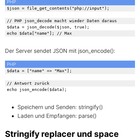
PHP
$json = file_get_contents("php://input");

// PHP json_decode macht wieder Daten daraus

$data = json_decode($json, true);

Der Server sendet JSON mit json_encode():
PHP
$data = ["name" => "Max"];

// Antwort zurück

Speichern und Senden: stringify()
Laden und Empfangen: parse()
Stringify replacer und space