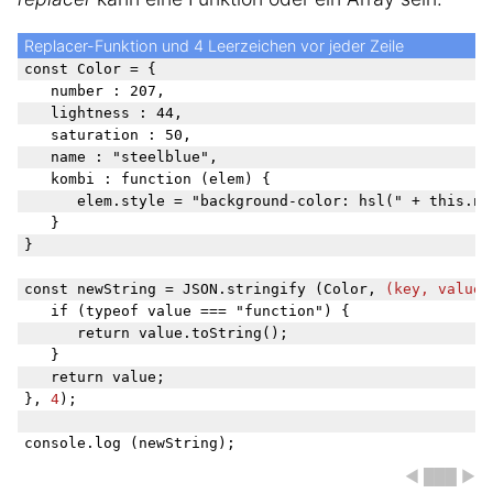
Replacer-Funktion und 4 Leerzeichen vor jeder Zeile
const Color = {

	number : 207,

	lightness : 44,

	saturation : 50,

	name : "steelblue",

	kombi : function (elem) {

		elem.style = "background-color: hsl(" + this.number + "," + this.saturation + "%," + this.lightness + "%)";

	}

}

const newString = JSON.stringify (Color, 
(key, value)
	if (typeof value === "function") {

		return value.toString();

	}

	return value;

}, 
4
);

◀ ███ ▶