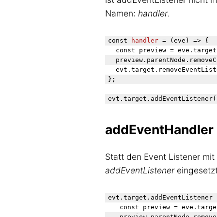
Namen:
handler
.
const 
handler
 = (eve) => {

  const preview = eve.target
  preview.parentNode.removeC
  evt.target.removeEventList
};

evt.target.addEventListener(
addEventHandler
Statt den Event Listener mit
addEventListener
eingesetzt
evt.target.addEventListener 
   const preview = eve.targe
   preview.parentNode.remove