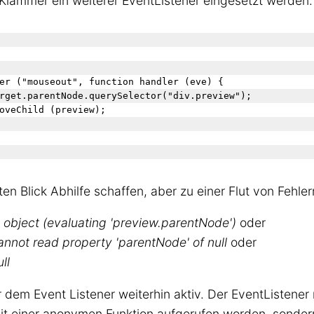
Klammer ein weiterer EventListener eingesetzt werden.
er ("mouseout", function handler (eve) {

rget.parentNode.querySelector("div.preview");

oveChild (preview);

n Blick Abhilfe schaffen, aber zu einer Flut von Fehler
an object (evaluating 'preview.parentNode')
oder
nnot read property 'parentNode' of null
oder
ll
r dem Event Listener weiterhin aktiv. Der EventListener
mit einer anonymen Funktion aufgerufen worden, sondern