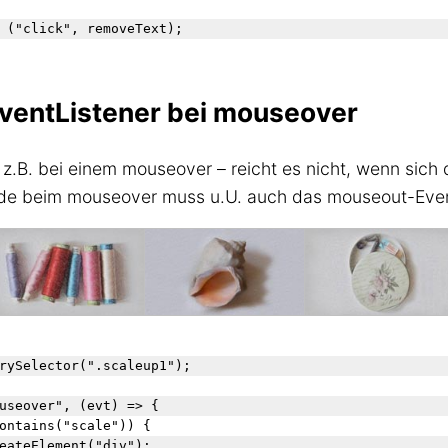
 ("click", removeText);

EventListener bei mouseover
– z.B. bei einem mouseover – reicht es nicht, wenn sich
ade beim mouseover muss u.U. auch das mouseout-Eve
rySelector(".scaleup1");

useover", (evt) => {

ontains("scale")) {

eateElement("div");
