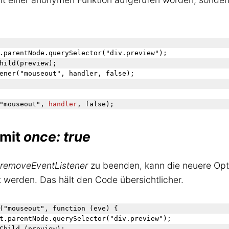
.parentNode.querySelector("div.preview");

hild(preview);

ener("mouseout", handler, false);

"mouseout", 
handler
 mit
once: true
removeEventListener
zu beenden, kann die neuere Op
 werden. Das hält den Code übersichtlicher.
("mouseout", function (eve) {

t.parentNode.querySelector("div.preview");

Child (preview);
