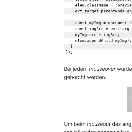
    elem.className = "preview
    evt.target.parentNode.ap
    const myImg = document.c
    const imgSrc = evt.targe
    myImg.src = imgSrc;

    elem.appendChild(myImg);

  }

Bei jedem
mouseover
würde 
gehorcht werden.
Um beim
mouseout
das ang