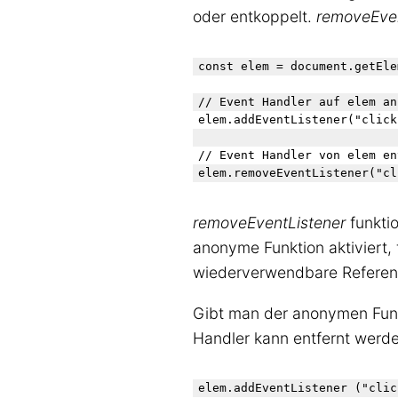
oder entkoppelt.
removeEven
const elem = document.getEle
// Event Handler auf elem an
elem.addEventListener("click
// Event Handler von elem en
removeEventListener
funktio
anonyme Funktion aktiviert,
wiederverwendbare Referenz
Gibt man der anonymen Funkt
Handler kann entfernt werde
elem.addEventListener ("clic