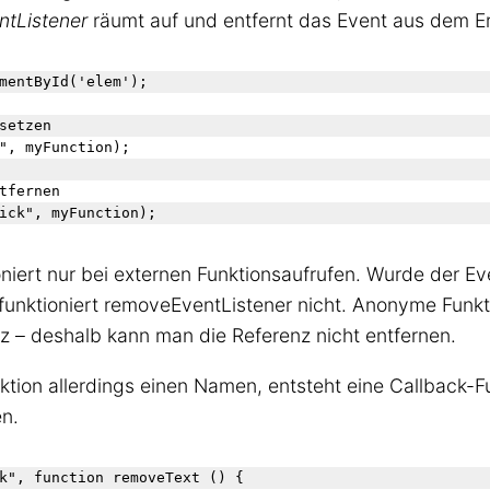
tListener
räumt auf und entfernt das Event aus dem Er
mentById('elem');

setzen
", myFunction);

tfernen
niert nur bei externen Funktionsaufrufen. Wurde der E
 funktioniert removeEventListener nicht. Anonyme Funk
 – deshalb kann man die Referenz nicht entfernen.
ion allerdings einen Namen, entsteht eine Callback-F
n.
k", function removeText () {
