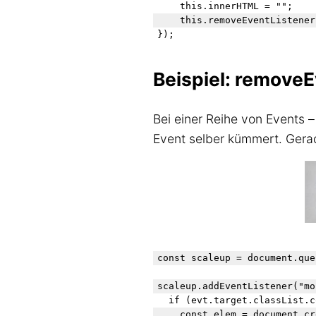
    this.innerHTML = "";

    this.removeEventListener
Beispiel: remove
Bei einer Reihe von Events 
Event selber kümmert. Ger
const scaleup = document.que
scaleup.addEventListener("mo
  if (evt.target.classList.c
    const elem = document.cr