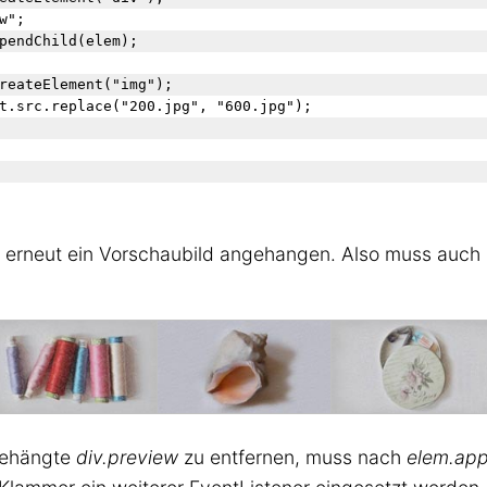
";

pendChild(elem);

reateElement("img");

t.src.replace("200.jpg", "600.jpg");

erneut ein Vorschaubild angehangen. Also muss auch
ehängte
div.preview
zu entfernen, muss nach
elem.app