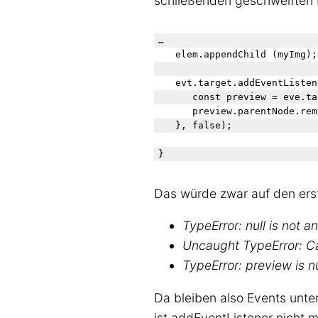
schließenden geschweiften 
…

   elem.appendChild (myImg);

   evt.target.addEventListen
      const preview = eve.ta
      preview.parentNode.rem
   }, false);

Das würde zwar auf den erste
TypeError: null is not 
Uncaught TypeError: Ca
TypeError: preview is nu
Da bleiben also Events unte
ist addEventListener nicht 