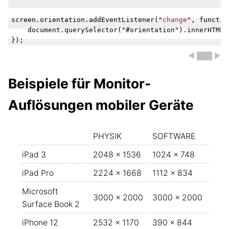
screen.orientation.addEventListener("
change
", functio
    document.querySelector("#orientation").innerHTML 
◀ ███ ▶
Beispiele für Monitor-
Auflösungen mobiler Geräte
PHYSIK
SOFTWARE
iPad 3
2048 × 1536
1024 × 748
iPad Pro
2224 × 1668
1112 × 834
Microsoft
3000 × 2000
3000 × 2000
Surface Book 2
iPhone 12
2532 × 1170
390 × 844