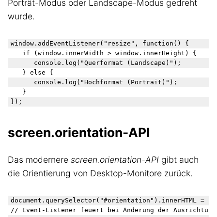
Porträt-Modus oder Landscape-Modus gedreht
wurde.
window.addEventListener("resize", function() {

	if (window.innerWidth > window.innerHeight) {

		console.log("Querformat (Landscape)");

	} else {

		console.log("Hochformat (Portrait)");

	}

screen.orientation-API
Das modernere
screen.orientation-API
gibt auch
die Orientierung von Desktop-Monitore zurück.
document.querySelector("#orientation").innerHTML = 
sc
// Event-Listener feuert bei Änderung der Ausrichtung