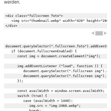
werden.
<div class="fullscreen foto">

	<img src="thumbnail.webp" width="420" height="280" alt="Bild Fullscreen zeigen">

◀ ███ ▶
document.querySelector(".fullscreen.foto").addEventLi
	if (document.fullscreenEnabled) {

    	const img = document.createElement("img");

		img.addEventListener ("load", function () {

			document.querySelector(".fullscreen img").src = img.src;

			document.querySelector(".fullscreen img").requestFullscreen();

		});

		const availWidth = window.screen.availWidth;

		switch (true) {

			case (availWidth > 1440):

				img.src = "img-2460.webp";

				break;
