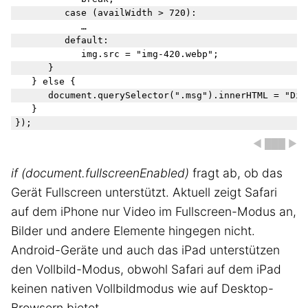
			case (availWidth > 720): 

				…

			default: 

				img.src = "img-420.webp";

		}

	} else {

		document.querySelector(".msg").innerHTML = "Dieses Geräte unterstützt keinen Fullscreen-Modus";

	}

◀ ███ ▶
if (document.fullscreenEnabled)
fragt ab, ob das
Gerät Fullscreen unterstützt. Aktuell zeigt Safari
auf dem iPhone nur Video im Fullscreen-Modus an,
Bilder und andere Elemente hingegen nicht.
Android-Geräte und auch das iPad unterstützen
den Vollbild-Modus, obwohl Safari auf dem iPad
keinen nativen Vollbildmodus wie auf Desktop-
Browsern bietet.