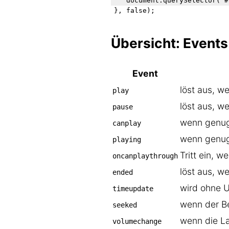
   document.querySelector("#
Übersicht: Events
Event
löst aus, w
play
löst aus, w
pause
wenn genug
canplay
wenn genug
playing
Tritt ein, 
oncanplaythrough
löst aus, w
ended
wird ohne U
timeupdate
wenn der Be
seeked
wenn die L
volumechange