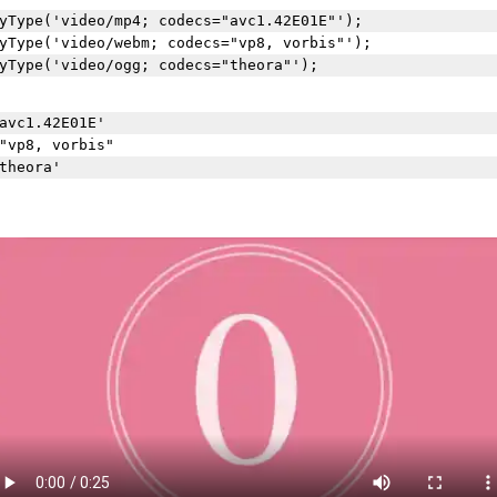
yType('video/mp4; codecs="avc1.42E01E"');

yType('video/webm; codecs="vp8, vorbis"');

avc1.42E01E'
"vp8, vorbis"
theora'