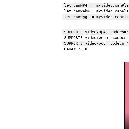
let canMP4  = myvideo.canPla
let canWebm = myvideo.canPla
SUPPORTS video/mp4; codecs='
SUPPORTS video/webm; codecs=
SUPPORTS video/ogg; codecs='
Dauer 26.0