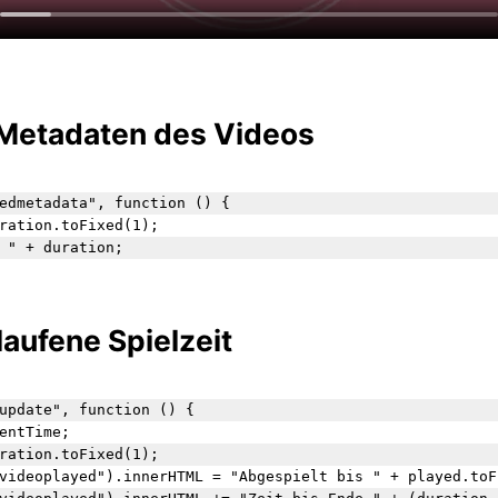
Metadaten des Videos
edmetadata", function () {

ration.toFixed(1);

 " + duration;

aufene Spielzeit
update", function () {  

entTime;

ration.toFixed(1);

videoplayed").innerHTML = "Abgespielt bis " + played.toFi