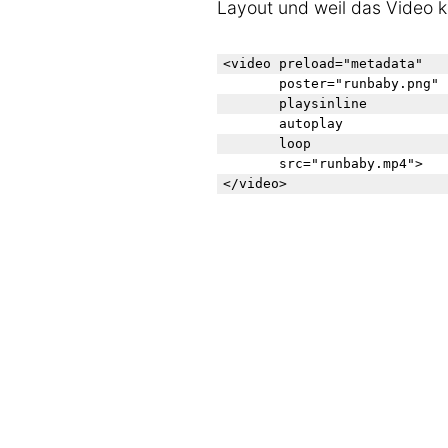
Layout und weil das Video ke
<video preload="metadata" 

       poster="runbaby.png" 

       playsinline 

       autoplay

       loop

       src="runbaby.mp4">
