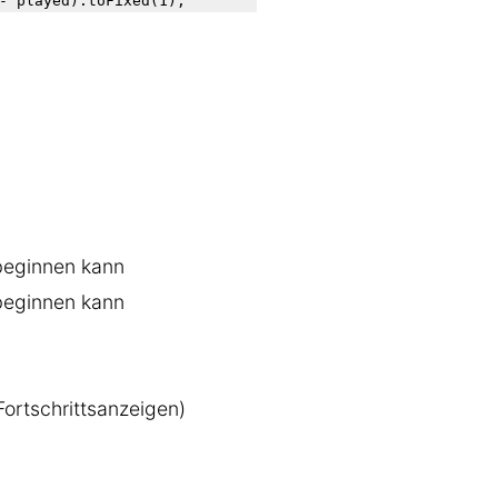
- played).toFixed(1);

beginnen kann
beginnen kann
ortschrittsanzeigen)