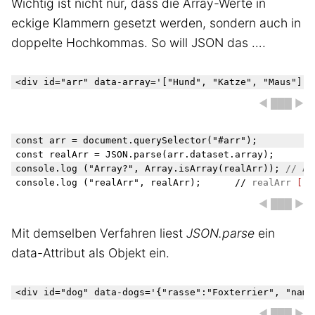
Wichtig ist nicht nur, dass die Array-Werte in
eckige Klammern gesetzt werden, sondern auch in
doppelte Hochkommas. So will JSON das ….
◀ ███ ▶
const arr = document.querySelector("#arr");

const realArr = JSON.parse(arr.dataset.array);

console.log ("Array?", Array.isArray(realArr)); 
// Ar
console.log ("realArr", realArr);      // 
realArr
["H
◀ ███ ▶
Mit demselben Verfahren liest
JSON.parse
ein
data-Attribut als Objekt ein.
◀ ███ ▶