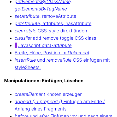
getElementsByClassName,
getElementsByTagName
setAttribute
, removeAttribute
getAttribute
, attributes, hasAttribute
elem style
CSS-style direkt ändern
classlist
add remove toggle CSS class
Javascript
data-attribute
Breite, Höhe, Position im
Dokument
insertRule
und
removeRule
CSS einfügen mit
styleSheets:
Manipulationen: Einfügen, Löschen
createElement
Knoten erzeugen
append ()
/
prepend ()
Einfügen am Ende /
Anfang eines Fragments
before
und
after
Einfügen vor und nach einem