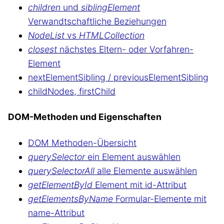
children
und
siblingElement
Verwandtschaftliche Beziehungen
NodeList
vs
HTMLCollection
closest
nächstes Eltern- oder Vorfahren-
Element
nextElementSibling / previousElementSibling
childNodes, firstChild
DOM-Methoden und Eigenschaften
DOM Methoden-Übersicht
querySelector
ein Element auswählen
querySelectorAll
alle Elemente auswählen
getElementById
Element mit id-Attribut
getElementsByName
Formular-Elemente mit
name-Attribut