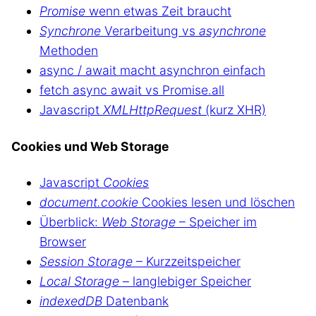
Promise
wenn etwas Zeit braucht
Synchrone
Verarbeitung vs
asynchrone
Methoden
async / await macht asynchron einfach
fetch async await vs Promise.all
Javascript
XMLHttpRequest
(kurz XHR)
Cookies und Web Storage
Javascript
Cookies
document.cookie
Cookies lesen und löschen
Überblick:
Web Storage
– Speicher im
Browser
Session Storage
– Kurzzeitspeicher
Local Storage
– langlebiger Speicher
indexedDB
Datenbank