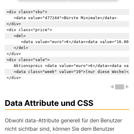
<div class="sku">

	<data value="477244">Bürste Minimale</data>

</div>

<div class="price">

	<del>

		<data value="euro">€</data><data value="16.00">16,00</data>

	</del>

</div>

<div class="sale">

	Aktionspreis <data value="euro">€</data><data value="16.00">12,00</data> 

	<data class="week" value="19">(nur diese Woche)</data>

◀ ███ ▶
Data Attribute und CSS
Obwohl data-Attribute generell für den Benutzer
nicht sichtbar sind, können Sie dem Benutzer