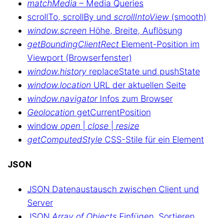
matchMedia
– Media Queries
scrollTo, scrollBy und
scrollIntoView
(smooth)
window.screen
Höhe, Breite, Auflösung
getBoundingClientRect
Element-Position im
Viewport (Browserfenster)
window.history
replaceState und pushState
window.location
URL der aktuellen Seite
window.navigator
Infos zum Browser
Geolocation
getCurrentPosition
window
open
|
close
|
resize
getComputedStyle
CSS-Stile für ein Element
JSON
JSON Datenaustausch zwischen Client und
Server
JSON
Array of Objects
Einfügen, Sortieren,