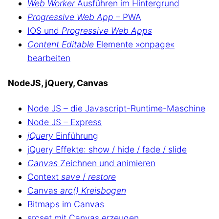
Web Worker
Ausführen im Hintergrund
Progressive Web App
– PWA
IOS und
Progressive Web Apps
Content Editable
Elemente »onpage«
bearbeiten
NodeJS, jQuery, Canvas
Node JS – die Javascript-Runtime-Maschine
Node JS – Express
jQuery
Einführung
jQuery Effekte: show / hide / fade / slide
Canvas
Zeichnen und animieren
Context
save
/
restore
Canvas
arc() Kreisbogen
Bitmaps im Canvas
srcset mit Canvas erzeugen