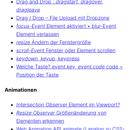
Drag and Drop :
dragstart
,
dragover
,
dragleave
Drag / Drop – File Upload mit Dropzone
focus-Event
Element aktiviert • blur-Event
Element verlassen
resize
Ändern der Fenstergröße
scroll-Event
Fenster oder Element scrollen
keydown
,
keyup
,
keypress
Welche Taste?
event.key
,
event.code
code =
Position der Taste
Animationen
Intersection Observer
Element im Viewport?
Resize Observer
Größenänderung von
Elementen erkennen
Web Animation API
animate ()
analog zu CSS-