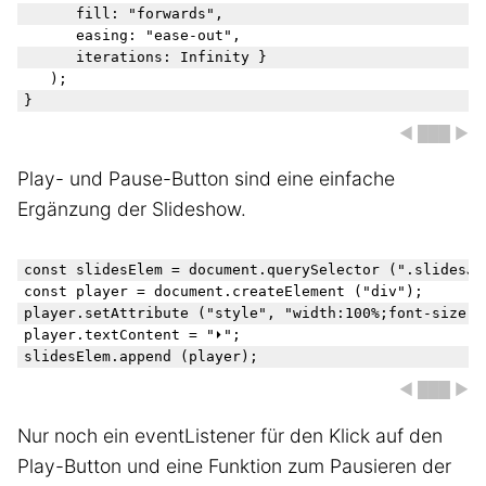
		fill: "forwards",

		easing: "ease-out",

		iterations: Infinity }

	);

◀ ███ ▶
Play- und Pause-Button sind eine einfache
Ergänzung der Slideshow.
const slidesElem = document.querySelector (".slidesJS");	
const player = document.createElement ("div");

player.setAttribute ("style", "width:100%;font-size:3
player.textContent = "⏵︎";

◀ ███ ▶
Nur noch ein eventListener für den Klick auf den
Play-Button und eine Funktion zum Pausieren der