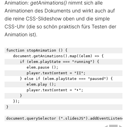
Animation:
getAnimations()
nimmt sich alle
Animationen des Dokuments und wirkt auch auf
die reine CSS-Slideshow oben und die simple
CSS-Uhr (die so schön praktisch fürs Testen der
Animation ist).
function stopAnimation () {

	document.getAnimations().map((elem) => {

		if (elem.playState === "running") {

			elem.pause ();

			player.textContent = "II";

		} else if (elem.playState === "paused") { 

			elem.play ();

			player.textContent = "⏵︎";

		}

	});

}

◀ ███ ▶