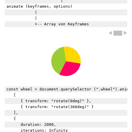
                       |

animate (keyframes, options)

            |

            |

◀ ███ ▶
const wheel = document.querySelector (".wheel").animat
	[

		{ transform: "rotate(0deg)" },

		{ transform: "rotate(360deg)" }

	],

	{

		duration: 2000,

		iterations: Infinity
