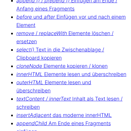
append ()
/
prepend ()
Einfügen am Ende /
Anfang eines Fragments
before
und
after
Einfügen vor und nach einem
Element
remove
/
replaceWith
Elemente löschen /
ersetzen
select()
Text in die Zwischenablage /
Clipboard kopieren
cloneNode
Elemente kopieren / klonen
innerHTML
Elemente lesen und überschreiben
outerHTML
Elemente lesen und
überschreiben
textContent / innerText
Inhalt als Text lesen /
schreiben
insertAdjacent
das moderne innerHTML
appendChild
Am Ende eines Fragments