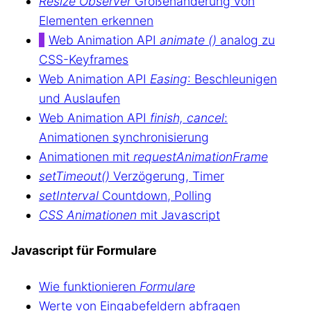
Resize Observer
Größenänderung von
Elementen erkennen
Web Animation API
animate ()
analog zu
CSS-Keyframes
Web Animation API
Easing
: Beschleunigen
und Auslaufen
Web Animation API
finish, cancel
:
Animationen synchronisierung
Animationen mit
requestAnimationFrame
setTimeout()
Verzögerung, Timer
setInterval
Countdown, Polling
CSS Animationen
mit Javascript
Javascript für Formulare
Wie funktionieren
Formulare
Werte von Eingabefeldern abfragen