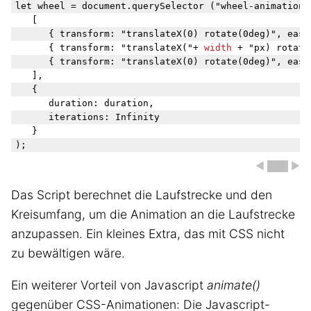
let wheel = document.querySelector ("wheel-animation")
	[

		{ transform: "translateX(0) rotate(0deg)", easing: "ease-in"},

		{ transform: "translateX("+ 
width
 + "px) rotate
		{ transform: "translateX(0) rotate(0deg)", easing: "ease-out"}

	],

	{

		duration: duration,

		iterations: Infinity

	}

◀ ███ ▶
Das Script berechnet die Laufstrecke und den
Kreisumfang, um die Animation an die Laufstrecke
anzupassen. Ein kleines Extra, das mit CSS nicht
zu bewältigen wäre.
Ein weiterer Vorteil von Javascript
animate()
gegenüber CSS-Animationen: Die Javascript-