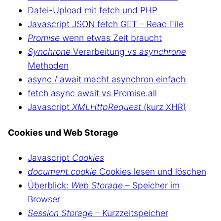
Datei-Upload mit fetch und PHP
Javascript JSON fetch GET – Read File
Promise
wenn etwas Zeit braucht
Synchrone
Verarbeitung vs
asynchrone
Methoden
async / await macht asynchron einfach
fetch async await vs Promise.all
Javascript
XMLHttpRequest
(kurz XHR)
Cookies und Web Storage
Javascript
Cookies
document.cookie
Cookies lesen und löschen
Überblick:
Web Storage
– Speicher im
Browser
Session Storage
– Kurzzeitspeicher