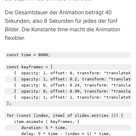
Die Gesamtdauer der Animation beträgt 40
Sekunden, also 8 Sekunden für jedes der fünf
Bilder. Die Konstante
time
macht die Animation
flexibler.
const time = 8000;

const keyframes = [

	{  opacity: 1, offset: 0, transform: "translateX(0)" },

	{  opacity: 1, offset: 0.2, transform: "translateX(0)"},  	 // 1/5 der Dauer sichtbar

	{  opacity: 0, offset: 0.24, transform: "translateX(100%)"}, // ein Moment für transformX

	{  opacity: 0, offset: 0.99, transform: "translateX(0)" },   // 4/5 der Dauer nicht sichtbar

	{  opacity: 1, offset: 1, transform: "translateX(0)" }

];

for (const [index, item] of slides.entries ()) {

	item.animate ( keyframes, {

		duration: 5 * time,

		delay: 5 * time - (index + 1) * time,
