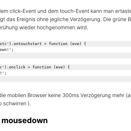
em click-Event und dem touch-Event kann man ertaste
gt das Ereignis ohne jegliche Verzögerung. Die grüne B
Berühung wieder hochgenommen wird.
stc').ontouchstart = function (eve) {

own!';

c').onclick = function (eve) {

';

 die mobilen Browser keine 300ms Verzögerung mehr 
 schwirren ).
us mousedown