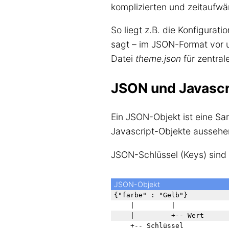
komplizierten und zeitaufw
So liegt z.B. die Konfigurati
sagt – im JSON-Format vor
Datei
theme.json
für zentral
JSON und Javascr
Ein JSON-Objekt ist eine S
Javascript-Objekte aussehen
JSON-Schlüssel (Keys) sind 
JSON-Objekt
{"farbe" : "Gelb"} 

    |         |

    |         +-- Wert
