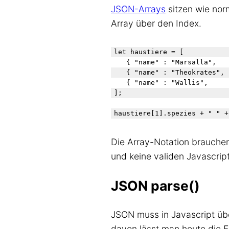
JSON-Arrays
sitzen wie nor
Array über den Index.
let haustiere = [ 

	{ "name" : "Marsalla",   "spezies" : "Katze" },

	{ "name" : "Theokrates", "spezies" : "Foxterrier" },

	{ "name" : "Wallis",     "spezies" : "Friesländer" }

];

Die Array-Notation brauch
und keine validen Javascrip
JSON parse()
JSON muss in Javascript üb
davon lässt man heute die 