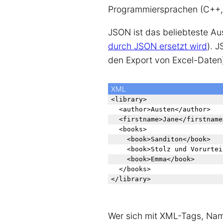
Programmiersprachen (C++, C
JSON ist das beliebteste Au
durch JSON ersetzt wird
). 
den Export von Excel-Daten)
XML
<library>

  <author>Austen</author>

  <firstname>Jane</firstname>
  <books>

    <book>Sanditon</book>

    <book>Stolz und Vorurtei
    <book>Emma</book>

  </books>

Wer sich mit XML-Tags, Nam