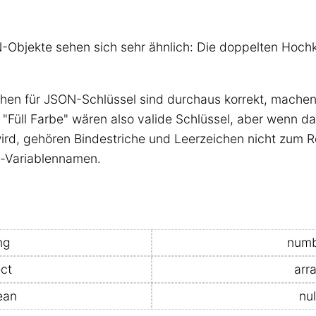
-Objekte sehen sich sehr ähnlich: Die doppelten Hoc
hen für JSON-Schlüssel sind durchaus korrekt, machen
er "Füll Farbe" wären also valide Schlüssel, aber wenn d
ird, gehören Bindestriche und Leerzeichen nicht zum Re
t-Variablennamen.
ng
num
ect
arr
ean
nul