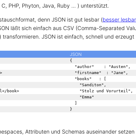
, PHP, Phyton, Java, Ruby … ) unterstützt.
stauschformat, denn JSON ist gut lesbar (
besser lesba
JSON läßt sich einfach aus CSV (Comma-Separated Value
 transformieren. JSON ist einfach, schnell und erzeug
JSON
{

  "author"    : "Austen",



  "firstname"	: "Jane",

  "books"	: [

    "Sanditon", 

l</book>

    "Stolz und Vorurteil", 

    "Emma"

  ]

espaces, Attributen und Schemas auseinander setzen 