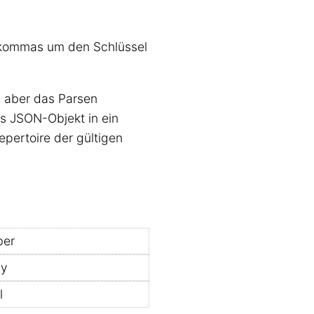
hkommas um den Schlüssel
 aber das Parsen
as JSON-Objekt in ein
pertoire der gültigen
ber
ay
l