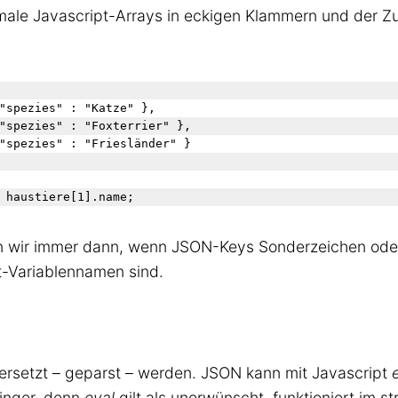
male Javascript-Arrays in eckigen Klammern und der Zug
en wir immer dann, wenn JSON-Keys Sonderzeichen od
t-Variablennamen sind.
ersetzt – geparst – werden. JSON kann mit Javascript
Finger, denn
eval
gilt als unerwünscht, funktioniert im st