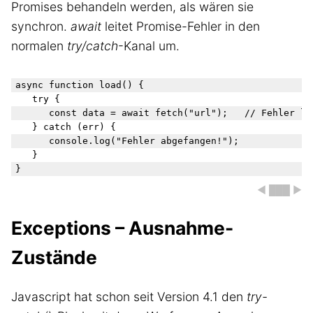
Promises behandeln werden, als wären sie
synchron.
await
leitet Promise-Fehler in den
normalen
try/catch
-Kanal um.
async function load() {

	try {

		const data = await fetch("url");   // Fehler landet im catch

	} catch (err) {

		console.log("Fehler abgefangen!");

	}

◀ ███ ▶
Exceptions – Ausnahme-
Zustände
Javascript hat schon seit Version 4.1 den
try-