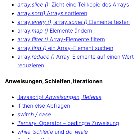
array.slice ()
: Zieht eine Teilkopie des Arrays
array.sort()
Arrays sortieren
array.
every ()
, array.
some ()
Elemente testen
array.
map ()
Elemente ändern
array.
filter ()
Array-Elemente filtern
array.
find ()
ein Array-Element suchen
array.
reduce ()
Array-Elemente auf einen Wert
reduzieren
Anweisungen, Schleifen, Iterationen
Javascript
Anweisungen, Befehle
if then else Abfragen
switch / case
Ternary
-Operator – bedingte Zuweisung
while-Schleife
und
do-while