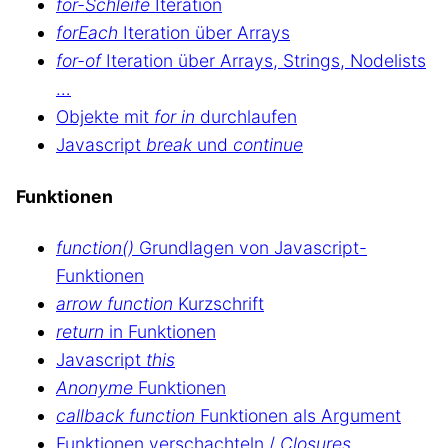
for-Schleife
Iteration
forEach
Iteration über Arrays
for-of
Iteration über Arrays, Strings, Nodelists
…
Objekte mit
for in
durchlaufen
Javascript
break
und
continue
Funktionen
function()
Grundlagen von Javascript-
Funktionen
arrow function
Kurzschrift
return
in Funktionen
Javascript
this
Anonyme
Funktionen
callback function
Funktionen als Argument
Funktionen verschachteln /
Closures