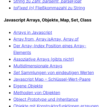
String zu Zahl:
parseInt
,
parseFloat
toFixed (n)
Fließkommazahl zu String
Javascript Arrays, Objekte, Map, Set, Class
Arrays
in Javascript
Array.from, Array.isArray, Array.of
Der Array-
Index
Position eines Array-
Elements
Assoziative
Arrays (gibts nicht)
Multidimensionale
Arrays
Set
Sammlungen von eindeutigen Werten
Javascript Map – Schlüssel-Wert-Paare
Eigene
Objekte
Methoden
von Objekten
Object
Prototype
und
Inheritance
Objekte mit Konstruktorfunktionen erzeugen