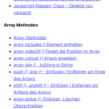
Javascript Klassen: Class – Objekte neu
verpackt
Array Methoden
Array-Methoden
array includes ()
Element enthalten
array indexOf ()
Findet die Position im Array
array concat ()
Arrays erweitern
array join ()
,
toString
in String
push ()
,
pop ()
– Einfügen / Entfernen am Ende
des Arrays
shift ()
,
unshift ()
– Einfügen / Entfernen am
Anfang des Arrays
array.splice ()
: Einfügen, Löschen,
Überschreiben