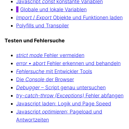
Javascript
const
konstante Variablen
Globale und lokale Variablen
Import
/
Export
Objekte und Funktionen laden
Polyfills und Transpiler
Testen und Fehlersuche
strict mode
Fehler vermeiden
error • abort
Fehler erkennen und behandeln
Fehlersuche
mit Entwickler Tools
Die
Console
der Browser
Debugger
– Script genau untersuchen
try-catch-throw (Exceptions)
Fehler abfangen
Javascript laden: Logik und Page Speed
Javascript
optimieren
: Pageload und
Antwortzeiten