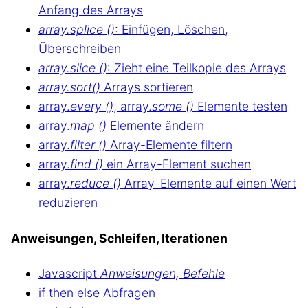
Anfang des Arrays
array.splice ()
: Einfügen, Löschen,
Überschreiben
array.slice ()
: Zieht eine Teilkopie des Arrays
array.sort()
Arrays sortieren
array.
every ()
, array.
some ()
Elemente testen
array.
map ()
Elemente ändern
array.
filter ()
Array-Elemente filtern
array.
find ()
ein Array-Element suchen
array.
reduce ()
Array-Elemente auf einen Wert
reduzieren
Anweisungen, Schleifen, Iterationen
Javascript
Anweisungen, Befehle
if then else Abfragen