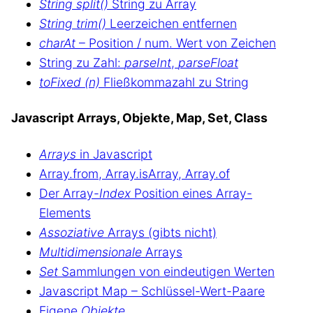
String split()
String zu Array
String trim()
Leerzeichen entfernen
charAt
– Position / num. Wert von Zeichen
String zu Zahl:
parseInt
,
parseFloat
toFixed (n)
Fließkommazahl zu String
Javascript Arrays, Objekte, Map, Set, Class
Arrays
in Javascript
Array.from, Array.isArray, Array.of
Der Array-
Index
Position eines Array-
Elements
Assoziative
Arrays (gibts nicht)
Multidimensionale
Arrays
Set
Sammlungen von eindeutigen Werten
Javascript Map – Schlüssel-Wert-Paare
Eigene
Objekte