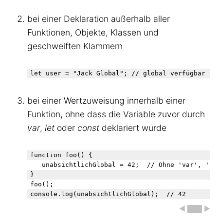
bei einer Deklaration außerhalb aller
Funktionen, Objekte, Klassen und
geschweiften Klammern
let user = "Jack Global"; // global verfügbar
bei einer Wertzuweisung innerhalb einer
Funktion, ohne dass die Variable zuvor durch
var
,
let
oder
const
deklariert wurde
function foo() {

	unabsichtlichGlobal = 42;  // Ohne 'var', 'let' oder 'const' → globale Variable

}

foo();

console.log(unabsichtlichGlobal);  // 42
◀ ███ ▶