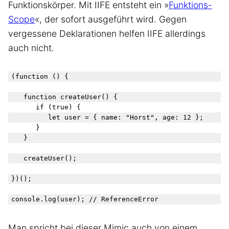
Funktionskörper. Mit IIFE entsteht ein »
Funktions-
Scope
«, der sofort ausgeführt wird. Gegen
vergessene Deklarationen helfen IIFE allerdings
auch nicht.
(function () {

	function createUser() {

		if (true) {

			let user = { name: "Horst", age: 12 };

		}

	}

	createUser();

})();

Man spricht bei dieser Mimic auch von einem