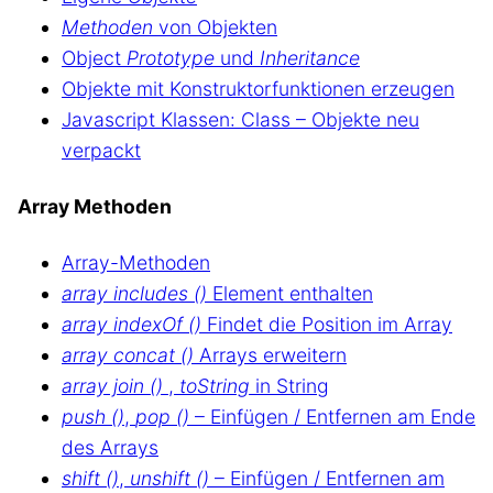
Methoden
von Objekten
Object
Prototype
und
Inheritance
Objekte mit Konstruktorfunktionen erzeugen
Javascript Klassen: Class – Objekte neu
verpackt
Array Methoden
Array-Methoden
array includes ()
Element enthalten
array indexOf ()
Findet die Position im Array
array concat ()
Arrays erweitern
array join ()
,
toString
in String
push ()
,
pop ()
– Einfügen / Entfernen am Ende
des Arrays
shift ()
,
unshift ()
– Einfügen / Entfernen am