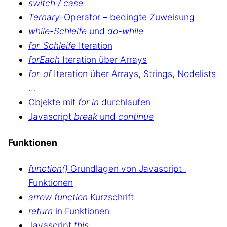
switch / case
Ternary
-Operator – bedingte Zuweisung
while-Schleife
und
do-while
for-Schleife
Iteration
forEach
Iteration über Arrays
for-of
Iteration über Arrays, Strings, Nodelists
…
Objekte mit
for in
durchlaufen
Javascript
break
und
continue
Funktionen
function()
Grundlagen von Javascript-
Funktionen
arrow function
Kurzschrift
return
in Funktionen
Javascript
this