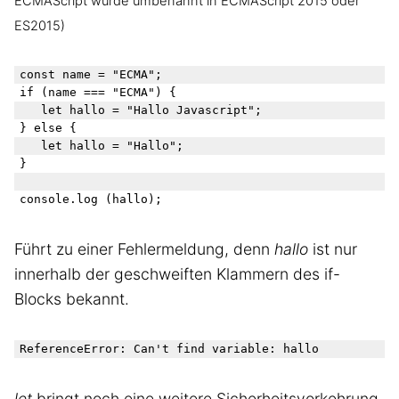
ECMAScript wurde umbenannt in ECMAScript 2015 oder
ES2015)
const name = "ECMA";

if (name === "ECMA") {

   let hallo = "Hallo Javascript";

} else {

   let hallo = "Hallo";

}

Führt zu einer Fehlermeldung, denn
hallo
ist nur
innerhalb der geschweiften Klammern des if-
Blocks bekannt.
let
bringt noch eine weitere Sicherheitsvorkehrung