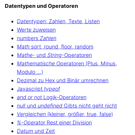
Datentypen und Operatoren
Datentypen
: Zahlen, Texte, Listen
Werte zuweisen
numbers
Zahlen
Math
sqrt, round, floor, random
Mathe-
und
String
-Operatoren
Mathematische
Operatoren (Plus, Minus,
Modulo …)
Dezimal zu Hex und Binär umrechnen
Javascript
typeof
and or not
Logik-Operatoren
null
und
undefined
Gibts nicht geht nicht
Vergleichen
(kleiner, größer, true, false)
%-Operator
Rest einer Division
Datum
und Zeit