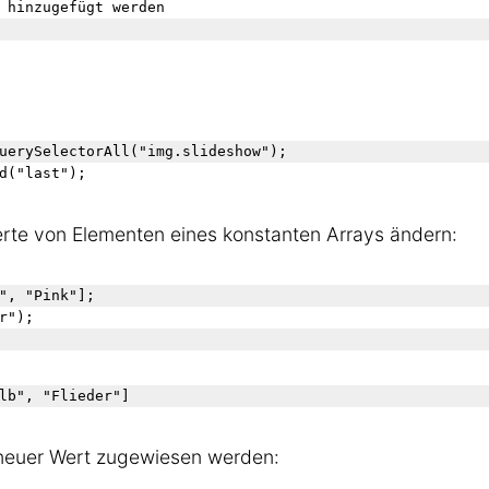
 hinzugefügt werden
uerySelectorAll("img.slideshow");

rte von Elementen eines konstanten Arrays ändern:
", "Pink"];

");

neuer Wert zugewiesen werden: