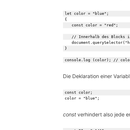
let color = "blue";

{

	const color = "red";

// Innerhalb des Blocks i
	document.querySelector("h1").style.color = color;

}

Die Deklaration einer Variab
const color;

const
verhindert also jede e