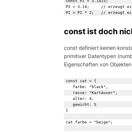
const PI = 3.1415;

PI = 3.14;     // erzeugt ei
const ist doch nic
const
definiert keinen konst
primitiver Datentypen (numb
Eigenschaften von Objekten
const cat = {

   farbe: "black",

   rasse: "Kartäuser",

   alter: 4,

   gewicht: 5

}

cat.farbe = "beige";
