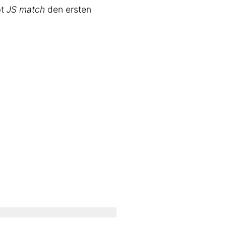
bt
JS match
den ersten