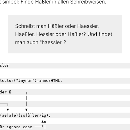
z simpel: Finde Häßler in allen Schreibweisen.
Schreibt man Häßler oder Haessler,
Haeßler, Hessler oder Heßler? Und findet
man auch "haessler"?
sler
lector("#mynam").innerHTML;

der ß  ────┐

           │

───┐       │

   ▼       ▼ 

(ae|ä|e)(ss|ß)ler/ig);

                  ▲▲

ür ignore case ───┘│
