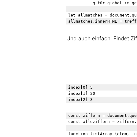
          g für global im ge
let allmatches = document.qu
Und auch einfach: Findet Zif
index[0] 5
index[1] 20
index[2] 3
const ziffern = document.que
const alleziffern = ziffern.
function listArray (elem, in