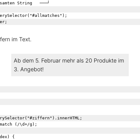
samten String   ───┘

erySelector("#allmatches");

fern im Text.
Ab dem 5. Februar mehr als 20 Produkte im
3. Angebot!
rySelector("#ziffern").innerHTML;

match (/\d+/g);

dex) {
