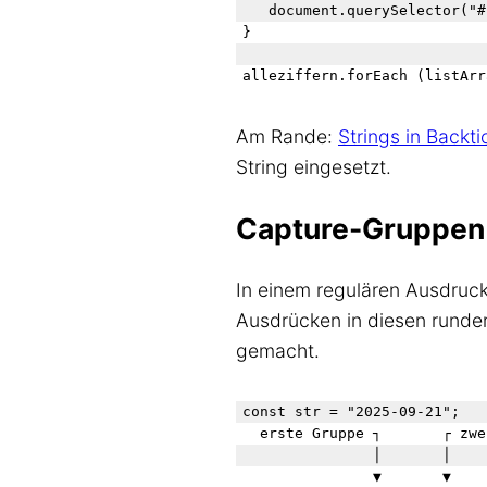
	document.querySelector("#ziffern").innerHTML += `index[${index}] ${elem.trim()}<br>`;

}

Am Rande:
Strings in Backti
String eingesetzt.
Capture-Gruppen
In einem regulären Ausdruck
Ausdrücken in diesen runden
gemacht.
const str = "2025-09-21";

  erste Gruppe ┐       ┌ zwe
               │       │    
               ▼       ▼    