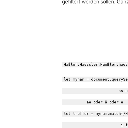
gefiltert werden sollen. Gan
Häßler,Haessler,Haeßler,haes
let mynam = document.querySe
                        ss o
                            
          ae oder ä oder e ─
                            
let treffer = mynam.match(/H
                            
                         i f