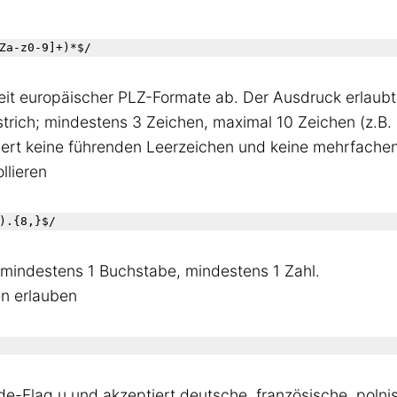
Za-z0-9]+)*$/
it europäischer PLZ-Formate ab. Der Ausdruck erlaub
trich; mindestens 3 Zeichen, maximal 10 Zeichen (z.
iert keine führenden Leerzeichen und keine mehrfache
llieren
).{8,}$/
mindestens 1 Buchstabe, mindestens 1 Zahl.
en erlauben
e-Flag u und akzeptiert deutsche, französische, polni