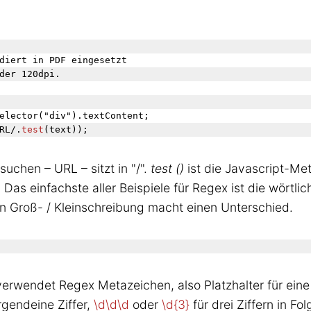
elector("div").textContent;

RL/.
test
uchen – URL – sitzt in "/".
test ()
ist die Javascript-Met
as einfachste aller Beispiele für Regex ist die wörtli
n Groß- / Kleinschreibung macht einen Unterschied.
erwendet Regex Metazeichen, also Platzhalter für eine
rgendeine Ziffer,
\d\d\d
oder
\d{3}
für drei Ziffern in F