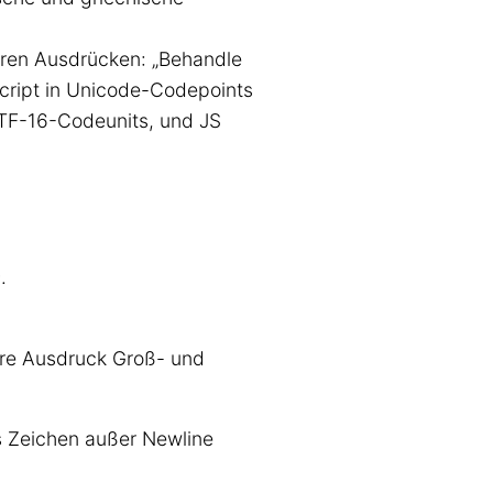
lären Ausdrücken: „Behandle
script in Unicode-Codepoints
 UTF-16-Codeunits, und JS
h
.
äre Ausdruck Groß- und
es Zeichen außer Newline