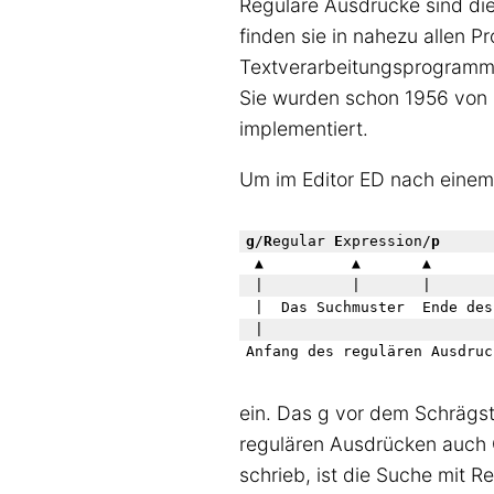
Reguläre Ausdrücke sind die 
finden sie in nahezu allen 
Textverarbeitungsprogramm
Sie wurden schon 1956 von 
implementiert.
Um im Editor ED nach einem
g
/
R
egular 
E
xpression/
p
 ▲          ▲       ▲ 

 |          |       |

 |  Das Suchmuster  Ende des
 |       

ein. Das g vor dem Schrägs
regulären Ausdrücken auch 
schrieb, ist die Suche mit R