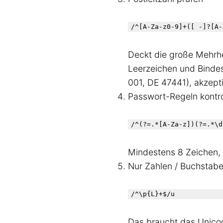
/^[A-Za-z0-9]+([ -]?[A-
Deckt die große Mehrhe
Leerzeichen und Bindes
001, DE 47441), akzept
Passwort-Regeln kontro
/^(?=.*[A-Za-z])(?=.*\d
Mindestens 8 Zeichen, 
Nur Zahlen / Buchstab
/^\p{L}+$/u
Das braucht das Unicod