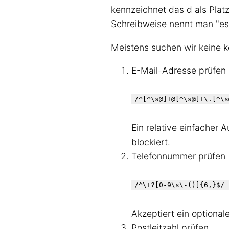
kennzeichnet das d als Platz
Schreibweise nennt man "es
Meistens suchen wir keine k
E-Mail-Adresse prüfen
/^[^\s@]+@[^\s@]+\.[^\s
Ein relative einfacher 
blockiert.
Telefonnummer prüfen
/^\+?[0-9\s\-()]{6,}$/
Akzeptiert ein optiona
Postleitzahl prüfen