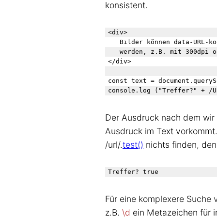
konsistent.
<div>

	Bilder können data-URL-kodiert in PDF eingesetzt 

	werden, z.B. mit 300dpi oder 120dpi.

</div>

const text = document.queryS
console.log ("Treffer?" + /U
Der Ausdruck nach dem wir s
Ausdruck im Text vorkommt. D
/url/.
test()
nichts finden, den
Für eine komplexere Suche v
z.B.
\d
ein Metazeichen für i