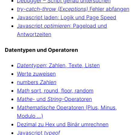
Debugger
– Script genau untersuchen
try-catch-throw (Exceptions)
Fehler abfangen
Javascript laden: Logik und Page Speed
Javascript
optimieren
: Pageload und
Antwortzeiten
Datentypen und Operatoren
Datentypen
: Zahlen, Texte, Listen
Werte zuweisen
numbers
Zahlen
Math
sqrt, round, floor, random
Mathe-
und
String
-Operatoren
Mathematische
Operatoren (Plus, Minus,
Modulo …)
Dezimal zu Hex und Binär umrechnen
Javascript
typeof