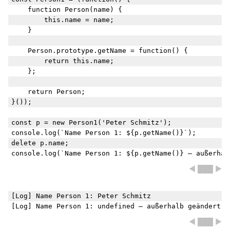
    function Person(name) {

        this.name = name;

    }

    Person.prototype.getName = function() {

        return this.name;

    };

    return Person;

}());

const p = new Person1('Peter Schmitz');

console.log(`Name Person 1: ${p.getName()}`);

delete p.name;

◀ ███ ▶
[Log] Name Person 1: Peter Schmitz

◀ ███ ▶