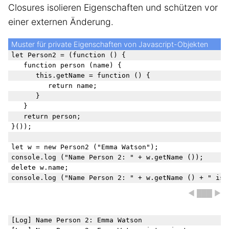
Closures isolieren Eigenschaften und schützen vor
einer externen Änderung.
Muster für private Eigenschaften von Javascript-Objekten
let Person2 = (function () {

	function person (name) {

		this.getName = function () {

			return name;

		}

	}

	return person;

}());

let w = new Person2 ("Emma Watson");

console.log ("Name Person 2: " + w.getName ());

delete w.name;

◀ ███ ▶
[Log] Name Person 2: Emma Watson
