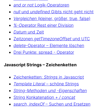
and or not
Logik-Operatoren
null
und
undefined
Gibts nicht geht nicht
Vergleichen
(kleiner, größer, true, false)
%-Operator
Rest einer Division
Datum
und Zeit
Zeitzonen
getTimezoneOffset
und UTC
delete
-Operator – Elemente löschen
Drei Punkte: spread - Operator
Javascript Strings – Zeichenketten
Zeichenketten:
Strings
in Javascript
Template Literal
– schöne Strings
String-Methoden und -Eigenschaften
String Konkatenation
+ / concat
search, indexOf
– Suchen und Ersetzen