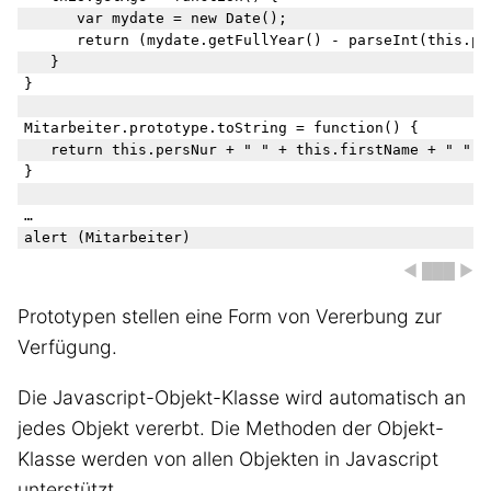
      var mydate = new Date();

      return (mydate.getFullYear() - parseInt(this.pe
   }  

}

Mitarbeiter.prototype.toString = function() {

	return this.persNur + " " + this.firstName + " " + this.getAge();

}

…

◀ ███ ▶
Prototypen stellen eine Form von Vererbung zur
Verfügung.
Die Javascript-Objekt-Klasse wird automatisch an
jedes Objekt vererbt. Die Methoden der Objekt-
Klasse werden von allen Objekten in Javascript
unterstützt.