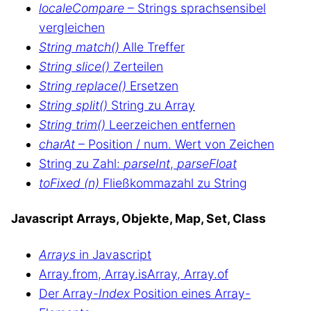
localeCompare
– Strings sprachsensibel
vergleichen
String match()
Alle Treffer
String slice()
Zerteilen
String replace()
Ersetzen
String split()
String zu Array
String trim()
Leerzeichen entfernen
charAt
– Position / num. Wert von Zeichen
String zu Zahl:
parseInt
,
parseFloat
toFixed (n)
Fließkommazahl zu String
Javascript Arrays, Objekte, Map, Set, Class
Arrays
in Javascript
Array.from, Array.isArray, Array.of
Der Array-
Index
Position eines Array-