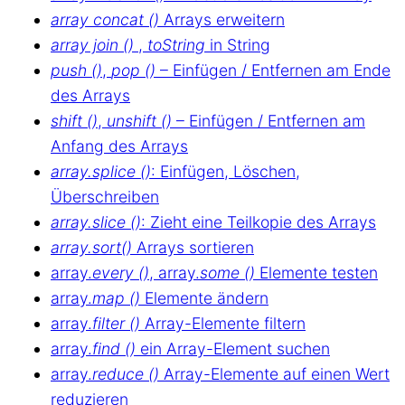
array concat ()
Arrays erweitern
array join ()
,
toString
in String
push ()
,
pop ()
– Einfügen / Entfernen am Ende
des Arrays
shift ()
,
unshift ()
– Einfügen / Entfernen am
Anfang des Arrays
array.splice ()
: Einfügen, Löschen,
Überschreiben
array.slice ()
: Zieht eine Teilkopie des Arrays
array.sort()
Arrays sortieren
array.
every ()
, array.
some ()
Elemente testen
array.
map ()
Elemente ändern
array.
filter ()
Array-Elemente filtern
array.
find ()
ein Array-Element suchen
array.
reduce ()
Array-Elemente auf einen Wert
reduzieren