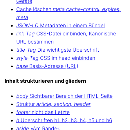
Geräte
Cache löschen
meta cache-control, expires,
meta
JSON-LD
Metadaten in einem Bündel
link-Tag
CSS-Datei einbinden, Kanonische
URL bestimmen
title-Tag
Die wichtigste Überschrift
style-Tag
CSS im head einbinden
base
Basis-Adresse (URL)
Inhalt strukturieren und gliedern
body
Sichtbarer Bereich der HTML-Seite
Struktur
article, section, header
footer
nicht das Letzte
h
Überschriften h1, h2, h3, h4, h5 und h6
aside
»Am Rande«