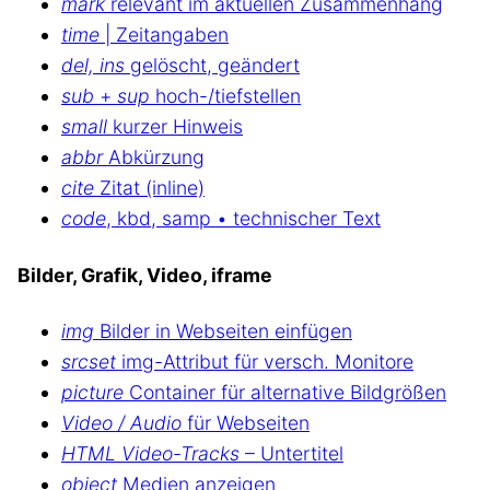
mark
relevant im aktuellen Zusammenhang
time
| Zeitangaben
del, ins
gelöscht, geändert
sub
+
sup
hoch-/tiefstellen
small
kurzer Hinweis
abbr
Abkürzung
cite
Zitat (inline)
code
, kbd, samp • technischer Text
Bilder, Grafik, Video, iframe
img
Bilder in Webseiten einfügen
srcset
img-Attribut für versch. Monitore
picture
Container für alternative Bildgrößen
Video / Audio
für Webseiten
HTML Video-Tracks
– Untertitel
object
Medien anzeigen