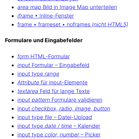
area map
Bild in Image Map unterteilen
iframe
• Inline-Fenster
frame • frameset • noframes
(nicht HTML5)
Formulare und Eingabefelder
form
HTML-Formular
input
Formular – Eingabefeld
input type
range
Attribute
für input-Elemente
textarea
Feld für lange Texte
input pattern
Formulare validieren
input
checkbox, radio, image, button
input type
file
– Datei-Upload
input type
date / time
– Kalender
input type
color, number
– Picker