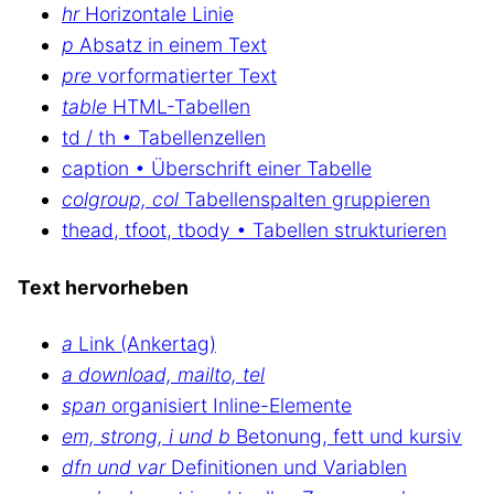
hr
Horizontale Linie
p
Absatz in einem Text
pre
vorformatierter Text
table
HTML-Tabellen
td / th • Tabellenzellen
caption • Überschrift einer Tabelle
colgroup, col
Tabellenspalten gruppieren
thead, tfoot, tbody • Tabellen strukturieren
Text hervorheben
a
Link (Ankertag)
a download, mailto, tel
span
organisiert Inline-Elemente
em, strong, i und b
Betonung, fett und kursiv
dfn und var
Definitionen und Variablen