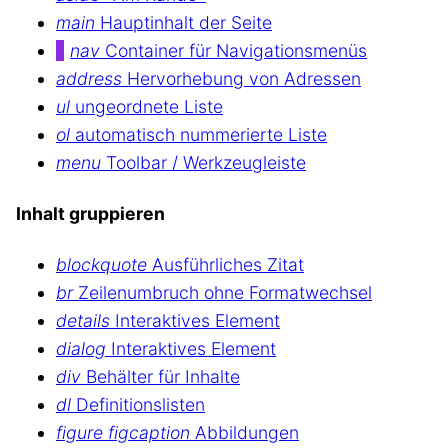
main
Hauptinhalt der Seite
nav
Container für Navigationsmenüs
address
Hervorhebung von Adressen
ul
ungeordnete Liste
ol
automatisch nummerierte Liste
menu
Toolbar / Werkzeugleiste
Inhalt gruppieren
blockquote
Ausführliches Zitat
br
Zeilenumbruch ohne Formatwechsel
details
Interaktives Element
dialog
Interaktives Element
div
Behälter für Inhalte
dl
Definitionslisten
figure figcaption
Abbildungen