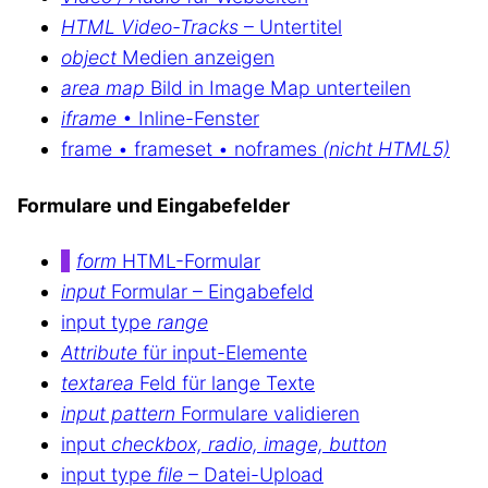
HTML Video-Tracks
– Untertitel
object
Medien anzeigen
area map
Bild in Image Map unterteilen
iframe
• Inline-Fenster
frame • frameset • noframes
(nicht HTML5)
Formulare und Eingabefelder
form
HTML-Formular
input
Formular – Eingabefeld
input type
range
Attribute
für input-Elemente
textarea
Feld für lange Texte
input pattern
Formulare validieren
input
checkbox, radio, image, button
input type
file
– Datei-Upload