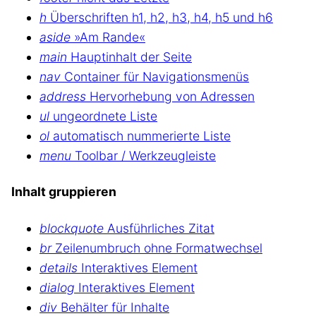
h
Überschriften h1, h2, h3, h4, h5 und h6
aside
»Am Rande«
main
Hauptinhalt der Seite
nav
Container für Navigationsmenüs
address
Hervorhebung von Adressen
ul
ungeordnete Liste
ol
automatisch nummerierte Liste
menu
Toolbar / Werkzeugleiste
Inhalt gruppieren
blockquote
Ausführliches Zitat
br
Zeilenumbruch ohne Formatwechsel
details
Interaktives Element
dialog
Interaktives Element
div
Behälter für Inhalte