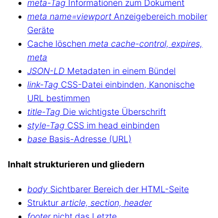
meta-Tag
Informationen zum Dokument
meta name=viewport
Anzeigebereich mobiler
Geräte
Cache löschen
meta cache-control, expires,
meta
JSON-LD
Metadaten in einem Bündel
link-Tag
CSS-Datei einbinden, Kanonische
URL bestimmen
title-Tag
Die wichtigste Überschrift
style-Tag
CSS im head einbinden
base
Basis-Adresse (URL)
Inhalt strukturieren und gliedern
body
Sichtbarer Bereich der HTML-Seite
Struktur
article, section, header
footer
nicht das Letzte