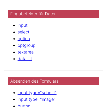
Eingabefelder für Daten
input
select
option
optgroup
textarea
datalist
Absenden des Formulars
input type="submit"
input type="image"
button