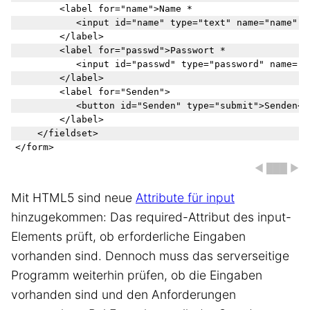
        <label for="name">Name *

           <input id="name" type="text" name="name" si
        </label>

        <label for="passwd">Passwort *

           <input id="passwd" type="password" name="pa
        </label>

        <label for="Senden">

           <button id="Senden" type="submit">Senden</b
        </label>

    </fieldset>

◀ ███ ▶
Mit HTML5 sind neue
Attribute für input
hinzugekommen: Das required-Attribut des input-
Elements prüft, ob erforderliche Eingaben
vorhanden sind. Dennoch muss das serverseitige
Programm weiterhin prüfen, ob die Eingaben
vorhanden sind und den Anforderungen