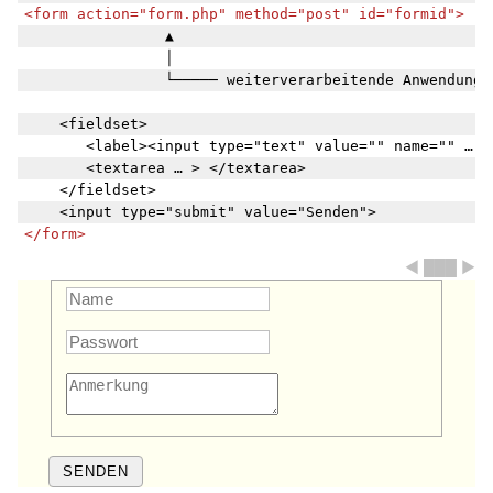
<form action="form.php" method="post" id="formid">
                ▲

                │

                └───── weiterverarbeitende Anwendung

    <fieldset>

       <label><input type="text" value="" name="" … ><
       <textarea … > </textarea>

    </fieldset>

</form>
◀ ███ ▶
SENDEN