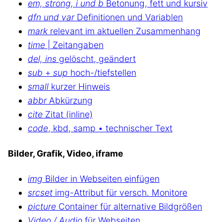
em, strong, i und b
Betonung, fett und kursiv
dfn und var
Definitionen und Variablen
mark
relevant im aktuellen Zusammenhang
time
| Zeitangaben
del, ins
gelöscht, geändert
sub
+
sup
hoch-/tiefstellen
small
kurzer Hinweis
abbr
Abkürzung
cite
Zitat (inline)
code
, kbd, samp • technischer Text
Bilder, Grafik, Video, iframe
img
Bilder in Webseiten einfügen
srcset
img-Attribut für versch. Monitore
picture
Container für alternative Bildgrößen
Video / Audio
für Webseiten