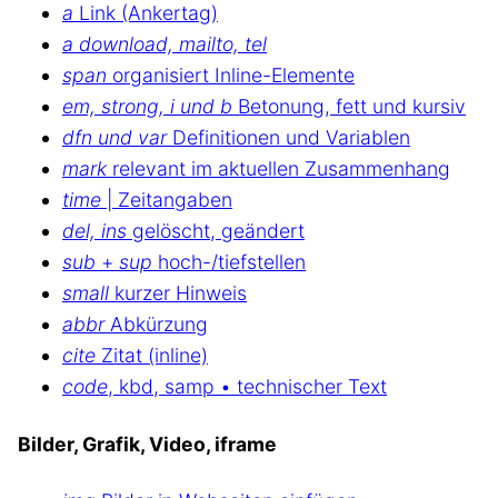
a
Link (Ankertag)
a download, mailto, tel
span
organisiert Inline-Elemente
em, strong, i und b
Betonung, fett und kursiv
dfn und var
Definitionen und Variablen
mark
relevant im aktuellen Zusammenhang
time
| Zeitangaben
del, ins
gelöscht, geändert
sub
+
sup
hoch-/tiefstellen
small
kurzer Hinweis
abbr
Abkürzung
cite
Zitat (inline)
code
, kbd, samp • technischer Text
Bilder, Grafik, Video, iframe