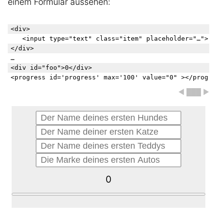
einem Formular aussehen:
<div>

   <input type="text" class="item" placeholder="…">

</div>

…

<div id="foo">0</div>

◀ ███ ▶
0