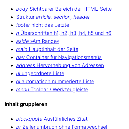
body
Sichtbarer Bereich der HTML-Seite
Struktur
article, section, header
footer
nicht das Letzte
h
Überschriften h1, h2, h3, h4, h5 und h6
aside
»Am Rande«
main
Hauptinhalt der Seite
nav
Container für Navigationsmenüs
address
Hervorhebung von Adressen
ul
ungeordnete Liste
ol
automatisch nummerierte Liste
menu
Toolbar / Werkzeugleiste
Inhalt gruppieren
blockquote
Ausführliches Zitat
br
Zeilenumbruch ohne Formatwechsel