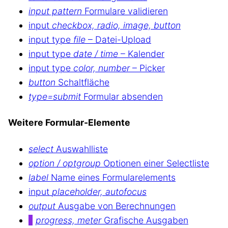
input pattern
Formulare validieren
input
checkbox, radio, image, button
input type
file
– Datei-Upload
input type
date / time
– Kalender
input type
color, number
– Picker
button
Schaltfläche
type=submit
Formular absenden
Weitere Formular-Elemente
select
Auswahlliste
option / optgroup
Optionen einer Selectliste
label
Name eines Formularelements
input
placeholder, autofocus
output
Ausgabe von Berechnungen
progress, meter
Grafische Ausgaben