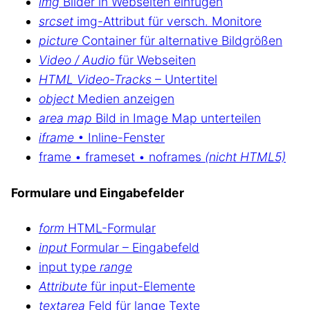
img
Bilder in Webseiten einfügen
srcset
img-Attribut für versch. Monitore
picture
Container für alternative Bildgrößen
Video / Audio
für Webseiten
HTML Video-Tracks
– Untertitel
object
Medien anzeigen
area map
Bild in Image Map unterteilen
iframe
• Inline-Fenster
frame • frameset • noframes
(nicht HTML5)
Formulare und Eingabefelder
form
HTML-Formular
input
Formular – Eingabefeld
input type
range
Attribute
für input-Elemente
textarea
Feld für lange Texte