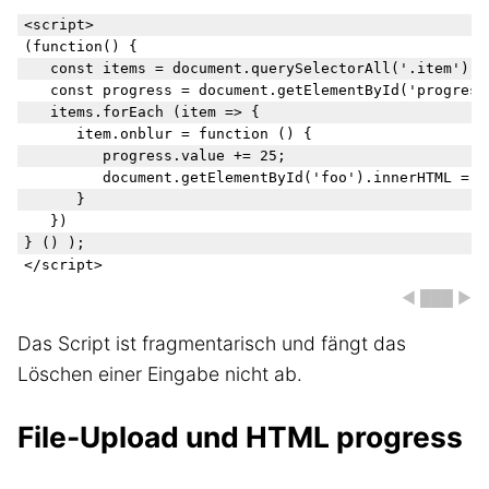
<script>

(function() {

	const items = document.querySelectorAll('.item');

	const progress = document.getElementById('progress');

	items.forEach (item => {

		item.onblur = function () {

			progress.value += 25;

			document.getElementById('foo').innerHTML = progress.value + ' %';

		}

	})

} () );

◀ ███ ▶
Das Script ist fragmentarisch und fängt das
Löschen einer Eingabe nicht ab.
File-Upload und HTML progress