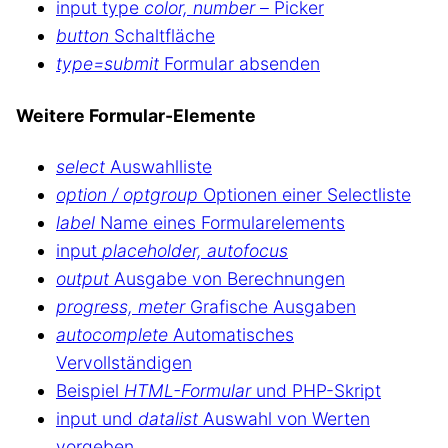
input type
color, number
– Picker
button
Schaltfläche
type=submit
Formular absenden
Weitere Formular-Elemente
select
Auswahlliste
option / optgroup
Optionen einer Selectliste
label
Name eines Formularelements
input
placeholder, autofocus
output
Ausgabe von Berechnungen
progress, meter
Grafische Ausgaben
autocomplete
Automatisches
Vervollständigen
Beispiel
HTML-Formular
und PHP-Skript
input und
datalist
Auswahl von Werten
vorgeben