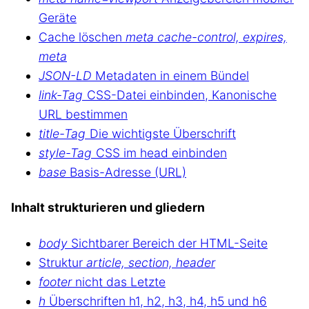
Geräte
Cache löschen
meta cache-control, expires,
meta
JSON-LD
Metadaten in einem Bündel
link-Tag
CSS-Datei einbinden, Kanonische
URL bestimmen
title-Tag
Die wichtigste Überschrift
style-Tag
CSS im head einbinden
base
Basis-Adresse (URL)
Inhalt strukturieren und gliedern
body
Sichtbarer Bereich der HTML-Seite
Struktur
article, section, header
footer
nicht das Letzte
h
Überschriften h1, h2, h3, h4, h5 und h6