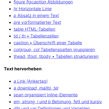
figure figcaption
Abbildungen
hr
Horizontale Linie
p
Absatz in einem Text
pre
vorformatierter Text
table
HTML-Tabellen
td / th • Tabellenzellen
caption • Überschrift einer Tabelle
colgroup, col
Tabellenspalten gruppieren
thead, tfoot, tbody • Tabellen strukturieren
Text hervorheben
a
Link (Ankertag)
a download, mailto, tel
span
organisiert Inline-Elemente
em, strong, i und b
Betonung, fett und kursiv
dfn und var
Definitionen und Variablen