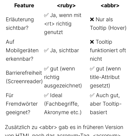
Feature
<ruby>
<abbr>
✅ Ja, wenn mit
Erläuterung
❌ Nur als
<rt> richtig
sichtbar?
Tooltip (Hover)
genutzt
Auf
❌ Tooltip
Mobilgeräten
✅ Ja, sichtbar
funktioniert oft
erkennbar?
nicht
✅ gut (wenn
✅ gut (wenn
Barrierefreiheit
richtig
title-Attribut
(Screenreader)
ausgezeichnet)
gesetzt)
Für
✅ Ideal
✅ Auch gut,
Fremdwörter
(Fachbegriffe,
aber Tooltip-
geeignet?
Akronyme etc.)
basiert
Zusätzlich zu <abbr> gab es in früheren Version
von HTML noch das
acronym
-Tag. <acronym>