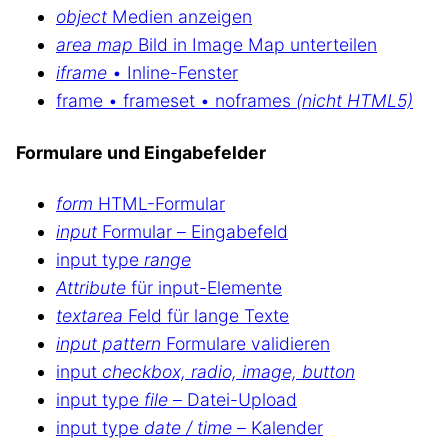
object
Medien anzeigen
area map
Bild in Image Map unterteilen
iframe
• Inline-Fenster
frame • frameset • noframes
(nicht HTML5)
Formulare und Eingabefelder
form
HTML-Formular
input
Formular – Eingabefeld
input type
range
Attribute
für input-Elemente
textarea
Feld für lange Texte
input pattern
Formulare validieren
input
checkbox, radio, image, button
input type
file
– Datei-Upload
input type
date / time
– Kalender