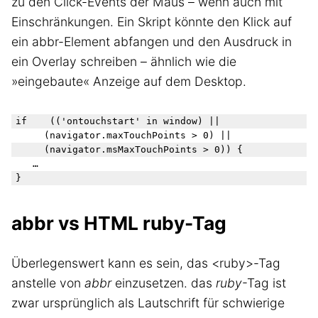
zu den Click-Events der Maus – wenn auch mit
Einschränkungen. Ein Skript könnte den Klick auf
ein abbr-Element abfangen und den Ausdruck in
ein Overlay schreiben – ähnlich wie die
»eingebaute« Anzeige auf dem Desktop.
if 	(('ontouchstart' in window) ||

     (navigator.maxTouchPoints > 0) ||

     (navigator.msMaxTouchPoints > 0)) {

	…

abbr vs HTML ruby-Tag
Überlegenswert kann es sein, das <ruby>-Tag
anstelle von
abbr
einzusetzen. das
ruby
-Tag ist
zwar ursprünglich als Lautschrift für schwierige