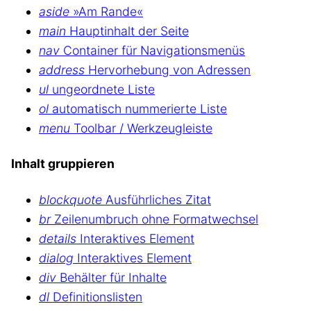
aside
»Am Rande«
main
Hauptinhalt der Seite
nav
Container für Navigationsmenüs
address
Hervorhebung von Adressen
ul
ungeordnete Liste
ol
automatisch nummerierte Liste
menu
Toolbar / Werkzeugleiste
Inhalt gruppieren
blockquote
Ausführliches Zitat
br
Zeilenumbruch ohne Formatwechsel
details
Interaktives Element
dialog
Interaktives Element
div
Behälter für Inhalte
dl
Definitionslisten