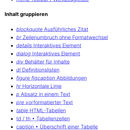
Inhalt gruppieren
blockquote
Ausführliches Zitat
br
Zeilenumbruch ohne Formatwechsel
details
Interaktives Element
dialog
Interaktives Element
div
Behälter für Inhalte
dl
Definitionslisten
figure figcaption
Abbildungen
hr
Horizontale Linie
p
Absatz in einem Text
pre
vorformatierter Text
table
HTML-Tabellen
td / th • Tabellenzellen
caption • Überschrift einer Tabelle