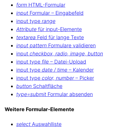
form
HTML-Formular
input
Formular – Eingabefeld
input type
range
Attribute
für input-Elemente
textarea
Feld für lange Texte
input pattern
Formulare validieren
input
checkbox, radio, image, button
input type
file
– Datei-Upload
input type
date / time
– Kalender
input type
color, number
– Picker
button
Schaltfläche
type=submit
Formular absenden
Weitere Formular-Elemente
select
Auswahlliste