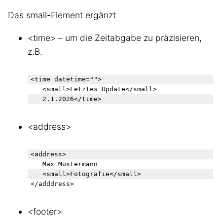
Das small-Element ergänzt
<time> – um die Zeitabgabe zu präzisieren,
z.B.
<time datetime="">

	<small>Letztes Update</small> 

<address>
<address>

	Max Mustermann 

	<small>Fotografie</small>

<footer>