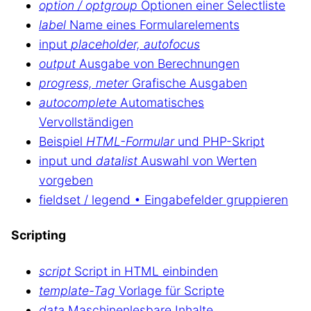
option / optgroup
Optionen einer Selectliste
label
Name eines Formularelements
input
placeholder, autofocus
output
Ausgabe von Berechnungen
progress, meter
Grafische Ausgaben
autocomplete
Automatisches
Vervollständigen
Beispiel
HTML-Formular
und PHP-Skript
input und
datalist
Auswahl von Werten
vorgeben
fieldset / legend • Eingabefelder gruppieren
Scripting
script
Script in HTML einbinden
template-Tag
Vorlage für Scripte
data
Maschinenlesbare Inhalte