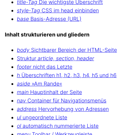
title-Tag
Die wichtigste Überschrift
style-Tag
CSS im head einbinden
base
Basis-Adresse (URL)
Inhalt strukturieren und gliedern
body
Sichtbarer Bereich der HTML-Seite
Struktur
article, section, header
footer
nicht das Letzte
h
Überschriften h1, h2, h3, h4, h5 und h6
aside
»Am Rande«
main
Hauptinhalt der Seite
nav
Container für Navigationsmenüs
address
Hervorhebung von Adressen
ul
ungeordnete Liste
ol
automatisch nummerierte Liste
menu
Toolbar / Werkzeugleiste