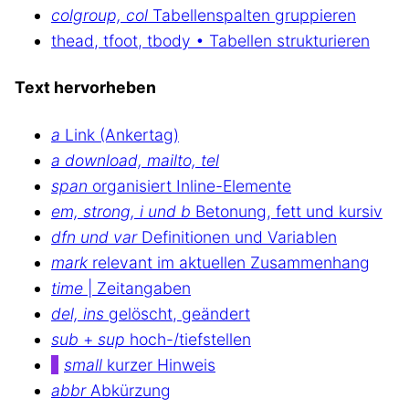
colgroup, col
Tabellenspalten gruppieren
thead, tfoot, tbody • Tabellen strukturieren
Text hervorheben
a
Link (Ankertag)
a download, mailto, tel
span
organisiert Inline-Elemente
em, strong, i und b
Betonung, fett und kursiv
dfn und var
Definitionen und Variablen
mark
relevant im aktuellen Zusammenhang
time
| Zeitangaben
del, ins
gelöscht, geändert
sub
+
sup
hoch-/tiefstellen
small
kurzer Hinweis
abbr
Abkürzung