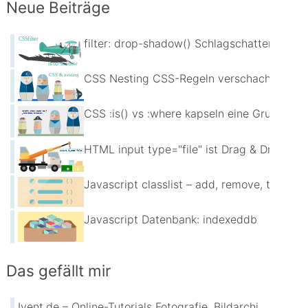
Neue Beiträge
filter: drop-shadow() Schlagschatten für fr
CSS Nesting CSS-Regeln verschachteln
CSS :is() vs :where kapseln eine Gruppe vo
HTML input type="file" ist Drag & Drop au
Javascript classlist – add, remove, toggle
Javascript Datenbank: indexeddb
Das gefällt mir
Ivent.de – Online-Tutorials Fotografie, Bildarchive, Bildbearbeitung