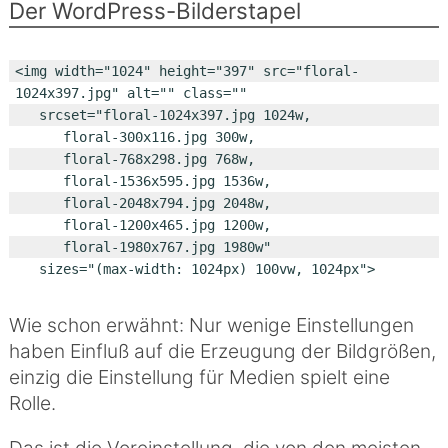
Der WordPress-Bilderstapel
<img width="1024" height="397" src="floral-
1024x397.jpg" alt="" class="" 

	srcset="floral-1024x397.jpg 1024w, 

		floral-300x116.jpg 300w, 

		floral-768x298.jpg 768w, 

		floral-1536x595.jpg 1536w, 

		floral-2048x794.jpg 2048w, 

		floral-1200x465.jpg 1200w, 

		floral-1980x767.jpg 1980w" 

	sizes="(max-width: 1024px) 100vw, 1024px">
Wie schon erwähnt: Nur wenige Einstellungen
haben Einfluß auf die Erzeugung der Bildgrößen,
einzig die Einstellung für Medien spielt eine
Rolle.