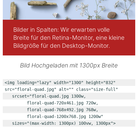
Bilder in Spalten: Wir erwarten volle
Breite für den Retina-Monitor, eine kleine
Bildgröße für den Desktop-Monitor.
Bild Hochgeladen mit 1300px Breite
<img loading="lazy" width="1300" height="832" 
src="floral-quad.jpg" alt="" class="size-full" 

	srcset="floral-quad.jpg 1300w, 

			floral-quad-720x461.jpg 720w, 

			floral-quad-768x492.jpg 768w, 

			floral-quad-1200x768.jpg 1200w" 

	sizes="(max-width: 1300px) 100vw, 1300px">