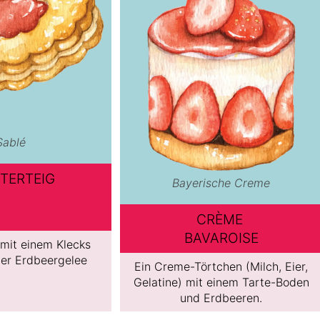
Sablé
TERTEIG
Bayerische Creme
CRÈME
BAVAROISE
 mit einem Klecks
er Erdbeergelee
Ein Creme-Törtchen (Milch, Eier,
Gelatine) mit einem Tarte-Boden
und Erdbeeren.