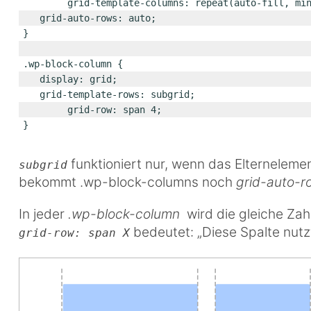
        grid-template-columns: repeat(auto-fill, 
	grid-auto-rows: auto;
}
.wp-block-column {
	display: grid;
	grid-template-rows: subgrid;
        grid-row: span 4;
}
funktioniert nur, wenn das Elternelemen
subgrid
bekommt .wp-block-columns noch
grid-auto-r
In jeder
.wp-block-column
wird die gleiche Zah
bedeutet: „Diese Spalte nutz
grid-row: span X