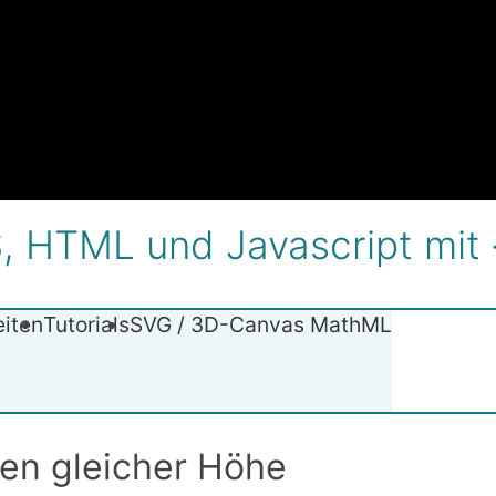
 HTML und Javascript mit {
eiten
Tutorials
SVG / 3D-Canvas
MathML
len gleicher Höhe