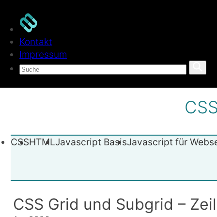
Kontakt
Impressum
CSS,
CSS
HTML
Javascript
Basis
Javascript
für Webs
CSS Grid und Subgrid – Zei