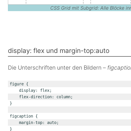
CSS Grid mit Subgrid: Alle Blöcke i
display: flex und margin-top:auto
Die Unterschriften unter den Bildern –
figcaptio
figure {

    display: flex;

    flex-direction: column;

}

figcaption {

    margin-top: auto;

}