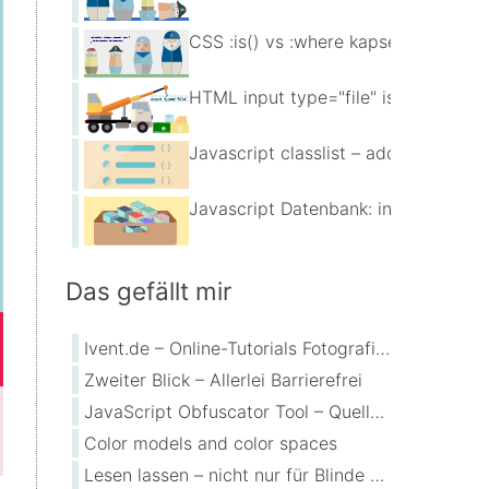
CSS :is() vs :where kapseln eine Gr
HTML input type="file" ist Drag & 
Javascript classlist – add, remove, 
Javascript Datenbank: indexeddb
Das gefällt mir
Ivent.de – Online-Tutorials Fotografie, Bildarchive, Bildbearbeitung
Zweiter Blick – Allerlei Barrierefrei
JavaScript Obfuscator Tool – Quellcode verschleiern
Color models and color spaces
Lesen lassen – nicht nur für Blinde eine Hilfe