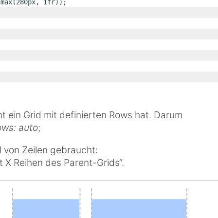
minmax(280px, 1fr));
t ein Grid mit definierten Rows hat. Darum
ows: auto
;
l von Zeilen gebraucht:
t X Reihen des Parent-Grids“.