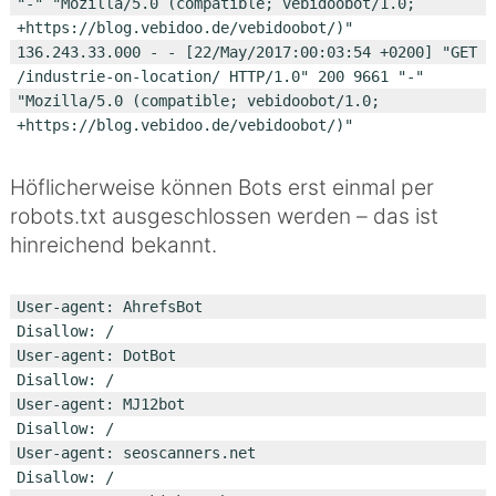
"-" "Mozilla/5.0 (compatible; vebidoobot/1.0; 
+https://blog.vebidoo.de/vebidoobot/)"

136.243.33.000 - - [22/May/2017:00:03:54 +0200] "GET 
/industrie-on-location/ HTTP/1.0" 200 9661 "-" 
"Mozilla/5.0 (compatible; vebidoobot/1.0; 
Höflicherweise können Bots erst einmal per
robots.txt ausgeschlossen werden – das ist
hinreichend bekannt.
User-agent: AhrefsBot

Disallow: /

User-agent: DotBot

Disallow: /

User-agent: MJ12bot

Disallow: /

User-agent: seoscanners.net

Disallow: /
