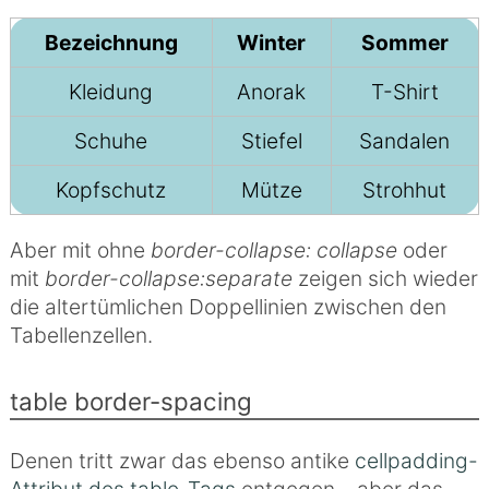
Bezeichnung
Winter
Sommer
Kleidung
Anorak
T-Shirt
Schuhe
Stiefel
Sandalen
Kopfschutz
Mütze
Strohhut
Aber mit ohne
border-collapse: collapse
oder
mit
border-collapse:separate
zeigen sich wieder
die altertümlichen Doppellinien zwischen den
Tabellenzellen.
table border-spacing
Denen tritt zwar das ebenso antike
cellpadding-
Attribut des table-Tags
entgegen – aber das