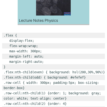
Lecture Notes Physics
.flex {

   display:flex;

   flex-wrap:wrap;

   max-width: 300px;

   margin-left: auto;

   margin-right:auto;

}

.flex:nth-child(even) { background: hsl(200,30%,90%)}

.flex:nth-child(odd) { background: #efefef}

.row-cell { width: 300px; padding:5px; box-sizing: 
border-box}

.row-cell:nth-child(1) {order: 1; background: gray;  
color: white; text-align: center}

.row-cell:nth-child(2) {order: 4}
