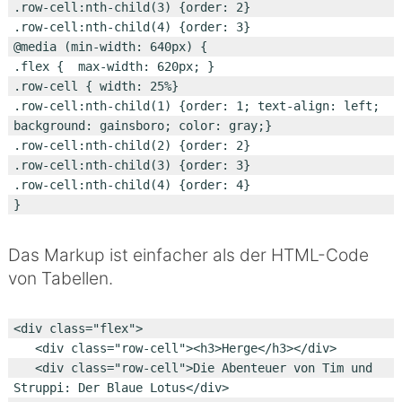
.row-cell:nth-child(3) {order: 2}

.row-cell:nth-child(4) {order: 3}

@media (min-width: 640px) {

.flex {  max-width: 620px; }

.row-cell { width: 25%}

.row-cell:nth-child(1) {order: 1; text-align: left; 
background: gainsboro; color: gray;}

.row-cell:nth-child(2) {order: 2}

.row-cell:nth-child(3) {order: 3}

.row-cell:nth-child(4) {order: 4}

Das Markup ist einfacher als der HTML-Code
von Tabellen.
<div class="flex">

   <div class="row-cell"><h3>Herge</h3></div>

   <div class="row-cell">Die Abenteuer von Tim und 
Struppi: Der Blaue Lotus</div>
