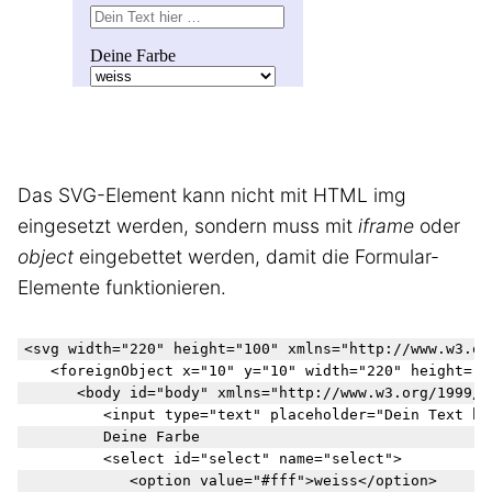
Das SVG-Element kann nicht mit HTML img
eingesetzt werden, sondern muss mit
iframe
oder
object
eingebettet werden, damit die Formular-
Elemente funktionieren.
<svg width="220" height="100" xmlns="http://www.w3.org
	<foreignObject x="10" y="10" width="220" height="160">

		<body id="body" xmlns="http://www.w3.org/1999/xhtml">

			<input type="text" placeholder="Dein Text hier …" />

			Deine Farbe

			<select id="select" name="select">

				<option value="#fff">weiss</option>
