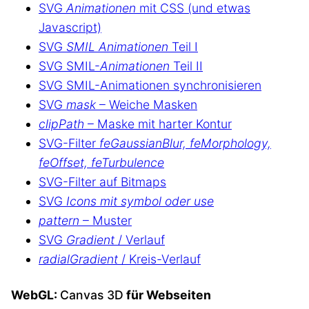
SVG
Animationen
mit CSS (und etwas
Javascript)
SVG
SMIL Animationen
Teil I
SVG SMIL-
Animationen
Teil II
SVG SMIL-Animationen synchronisieren
SVG
mask
– Weiche Masken
clipPath
– Maske mit harter Kontur
SVG-Filter
feGaussianBlur, feMorphology,
feOffset, feTurbulence
SVG-Filter auf Bitmaps
SVG
Icons mit symbol oder use
pattern
– Muster
SVG
Gradient
/ Verlauf
radialGradient
/ Kreis-Verlauf
WebGL:
Canvas 3D
für Webseiten