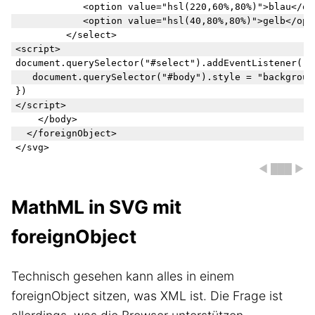
				<option value="hsl(220,60%,80%)">blau</option>

				<option value="hsl(40,80%,80%)">gelb</option>

			</select>

<script>

document.querySelector("#select").addEventListener("i
	document.querySelector("#body").style = "background: " + this.value

})

</script>

    </body>

  </foreignObject>

◀ ███ ▶
MathML in SVG mit
foreignObject
Technisch gesehen kann alles in einem
foreignObject sitzen, was XML ist. Die Frage ist