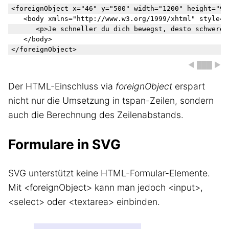
<foreignObject x="46" y="500" width="1200" height="900
	<body xmlns="http://www.w3.org/1999/xhtml" style="font-family: Amadeus; font-size: 110px">

		<p>Je schneller du dich bewegst, desto schwerer wirst du. Gott sei Dank ist das nicht andersrum.</p>

	</body>

◀ ███ ▶
Der HTML-Einschluss via
foreignObject
erspart
nicht nur die Umsetzung in tspan-Zeilen, sondern
auch die Berechnung des Zeilenabstands.
Formulare in SVG
SVG unterstützt keine HTML-Formular-Elemente.
Mit <foreignObject> kann man jedoch <input>,
<select> oder <textarea> einbinden.