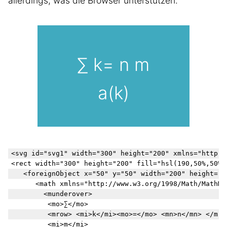
allerdings, was die Browser unterstützen.
∑
k
=
n
m
a(k)
<svg id="svg1" width="300" height="200" xmlns="http:/
<rect width="300" height="200" fill="hsl(190,50%,50%)"
	<foreignObject x="50" y="50" width="200" height="200">

		<math xmlns="http://www.w3.org/1998/Math/MathML" display="block" style="font-size:2em;color:white">

		  <munderover>

			<mo>∑</mo>

			<mrow> <mi>k</mi><mo>=</mo> <mn>n</mn> </mrow>

			<mi>m</mi>
