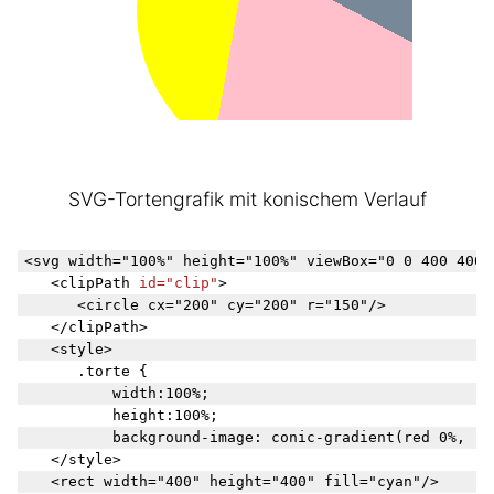
SVG-Tortengrafik mit konischem Verlauf
<svg width="100%" height="100%" viewBox="0 0 400 400">
	<clipPath 
id="clip"
>

		<circle cx="200" cy="200" r="150"/>

	</clipPath>

	<style>

		.torte {

		    width:100%;

		    height:100%;

		    background-image: conic-gradient(red 0%, red 20%, lightslategray 20%, lightslategray 30%, pink 30%, pink 50%, yellow 50%, yellow 75%, mediumaquamarine 75%, mediumaquamarine 100%)}

	</style>

	<rect width="400" height="400" fill="cyan"/>
