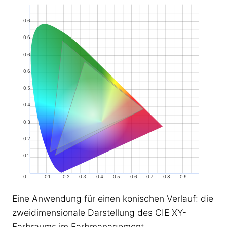
0.6
0.6
0.6
0.6
0.5
0.4
0.3
0.2
0.1
0
0.1
0.2
0.3
0.4
0.5
0.6
0.7
0.8
0.9
Eine Anwendung für einen konischen Verlauf: die
zweidimensionale Darstellung des CIE XY-
Farbraums im Farbmanagement