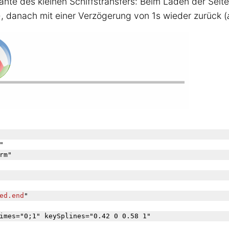
ante des kleinen Schiffstransfers: Beim Laden der Seite 
), danach mit einer Verzögerung von 1s wieder zurück (
ed.end
"
