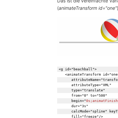
Das ist die vereinfachte Vari
(
animateTransform id="one"
<g id="beachball">

	<animateTransform id="one"

		attributeName="transform"

		attributeType="XML" 

		type="translate" 

		from="0" to="500"

		begin="
0s;animatFinish
		dur="3s"

		calcMode="spline" keyTimes="0;1" keySplines="0.42 0 0.58 1"

		fill="freeze"/>
