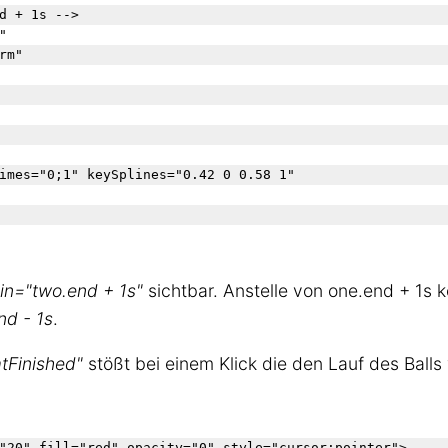
d + 1s -->
in="two.end + 1s"
sichtbar. Anstelle von one.end + 1s 
nd - 1s
.
tFinished"
stößt bei einem Klick die den Lauf des Balls
"20" fill="red" opacity="0" style="cursor:pointer">
