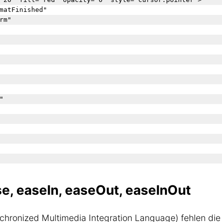
se, easeIn, easeOut, easeInOut
hronized Multimedia Integration Language) fehlen die