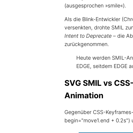
(ausgesprochen »smile«).
Als die Blink-Entwickler (C
versenkten, drohte SMIL zu
Intent to Deprecate
– die Abs
zurückgenommen.
Heute werden SMIL-Ani
EDGE, seitdem EDGE au
SVG SMIL vs CSS-
Animation
Gegenüber CSS-Keyframes-An
begin="move1.end + 0.2s") u