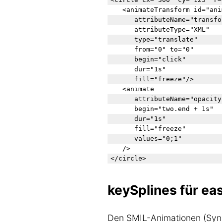
	<animateTransform id="animatFinished"

		attributeName="transform"

		attributeType="XML" 

		type="translate" 

		from="0" to="0" 

		begin="click" 

		dur="1s"

		fill="freeze"/>

	<animate

		attributeName="opacity"

		begin="two.end + 1s"

		dur="1s"

		fill="freeze"

		values="0;1"

	/>

keySplines für ea
Den SMIL-Animationen (Sync