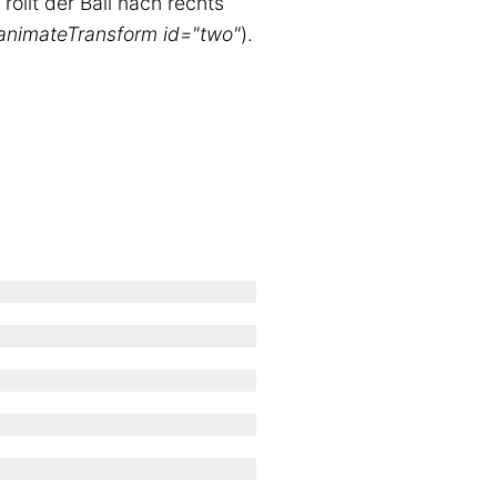
rollt der Ball nach rechts
animateTransform id="two"
).