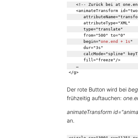
<!-- Zurück bei at one.en
	<animateTransform id="two"

		attributeName="transform"

		attributeType="XML" 

		type="translate" 

		from="500" to="0"  

		begin="
one.end + 1s
"

		dur="3s"

		calcMode="spline" keyTimes="0;1" keySplines="0.42 0 0.58 1"

		fill="freeze"/>

	…

Der rote Button wird bei
beg
frühzeitig auftauchen:
one.e
animateTransform id="anima
an.
<circle cx="300" cy="125" r=